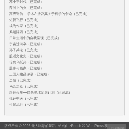
邓小平时代（已完成）

深渊上的火（已完成）

高级迷信——学术左派及其关于科学的争论（已完成）

短暂飞行（已完成）

成为作家（已完成）

风起陇西（已完成）

日常生活中的自我呈现（已完成）

宇宙过河卒（已完成）

孙子兵法（已完成）

脏话文化史（已完成）

信息乌托邦（已完成）

黑客与画家（已完成）

三国人物品评录（已完成）

边城（已完成）

乌合之众（已完成）

赶往火星——红色星球定居计划（已完成）

批评中医（已完成）

引爆流行（已完成）
版权所有 © 2026 无人喝彩的舞蹈 | 站点由
zBench
和
WordPress
驱动
↑
回到顶部