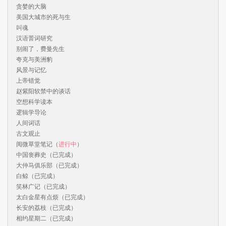
贪婪的大脑

美国大城市的死与生

叫魂

汉语詈词研究

别闹了，费曼先生

夸克与美洲豹

风景与记忆

上帝错觉

赵紫阳软禁中的谈话

空想科学读本

逻辑学导论

人间词话

古文观止

阅微草堂笔记（
进行中
）

中国丧葬史（已完成）

大仲马俱乐部（已完成）

白鲸（已完成）

笑林广记（已完成）

太白金星有点烦（已完成）

长安的荔枝（已完成）

相约星期二（已完成）
