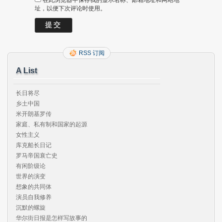
址，以便下次评论时使用。
RSS 订阅
A List
长日将尽

乡土中国

米开朗基罗传

家庭、私有制和国家的起源

女性主义

库克船长日记

罗马帝国衰亡史

有闲阶级论

世界的演变

想象的共同体

演员自我修养

沉默的螺旋

华尔街日报是怎样写故事的
