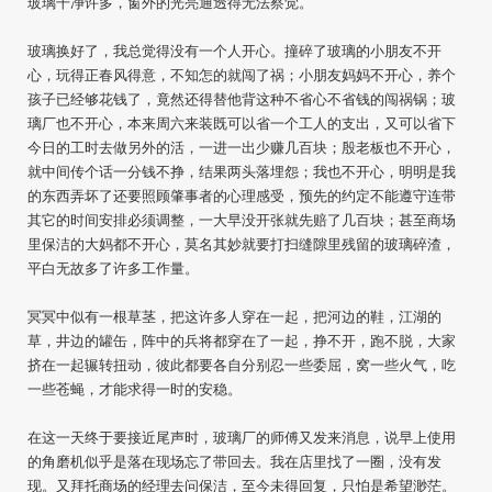
玻璃干净许多，窗外的光亮通透得无法察觉。
玻璃换好了，我总觉得没有一个人开心。撞碎了玻璃的小朋友不开
心，玩得正春风得意，不知怎的就闯了祸；小朋友妈妈不开心，养个
孩子已经够花钱了，竟然还得替他背这种不省心不省钱的闯祸锅；玻
璃厂也不开心，本来周六来装既可以省一个工人的支出，又可以省下
今日的工时去做另外的活，一进一出少赚几百块；殷老板也不开心，
就中间传个话一分钱不挣，结果两头落埋怨；我也不开心，明明是我
的东西弄坏了还要照顾肇事者的心理感受，预先的约定不能遵守连带
其它的时间安排必须调整，一大早没开张就先赔了几百块；甚至商场
里保洁的大妈都不开心，莫名其妙就要打扫缝隙里残留的玻璃碎渣，
平白无故多了许多工作量。
冥冥中似有一根草茎，把这许多人穿在一起，把河边的鞋，江湖的
草，井边的罐缶，阵中的兵将都穿在了一起，挣不开，跑不脱，大家
挤在一起辗转扭动，彼此都要各自分别忍一些委屈，窝一些火气，吃
一些苍蝇，才能求得一时的安稳。
在这一天终于要接近尾声时，玻璃厂的师傅又发来消息，说早上使用
的角磨机似乎是落在现场忘了带回去。我在店里找了一圈，没有发
现。又拜托商场的经理去问保洁，至今未得回复，只怕是希望渺茫。