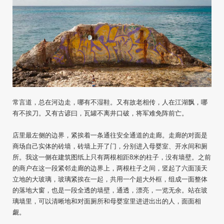
常言道，总在河边走，哪有不湿鞋。又有故老相传，人在江湖飘，哪
有不挨刀。又有古谚曰，瓦罐不离井口破，将军难免阵前亡。
店里最左侧的边界，紧挨着一条通往安全通道的走廊。走廊的对面是
商场自己实体的砖墙，砖墙上开了门，分别进入母婴室、开水间和厕
所。我这一侧在建筑图纸上只有两根相距8米的柱子，没有墙壁。之前
的商户在这一段紧邻走廊的边界上，两根柱子之间，竖起了六面顶天
立地的大玻璃，玻璃紧挨在一起，共用一个超大外框，组成一面整体
的落地大窗，也是一段全透的墙壁，通透，漂亮，一览无余。站在玻
璃墙里，可以清晰地和对面厕所和母婴室里进进出出的人，面面相
觑。