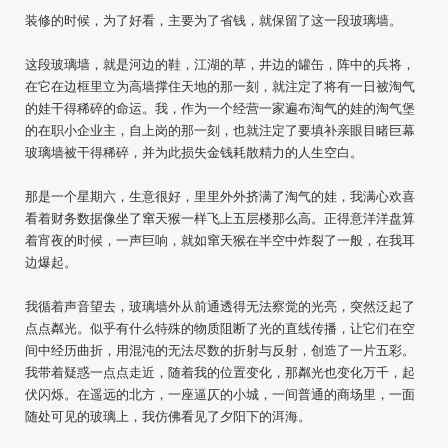
装修的时候，为了好看，主要为了省钱，就保留了这一段玻璃墙。
这段玻璃墙，就是河边的鞋，江湖的草，井边的罐缶，阵中的兵将，
在它在边框里立为高墙撑住天地的那一刻，就注定了将有一日被淘气
的娃干得稀碎的命运。我，作为一个经营一家遍布淘气的娃的淘气堡
的在职小企业主，自上岗的那一刻，也就注定了要填补亲眼目睹巨幕
玻璃墙被干得稀碎，并为此损失金钱耗散精力的人生空白。
那是一个星期六，生意很好，里里外外挤满了淘气的娃，我满心欢喜
看着财务数据像坐了窜天猴一样飞上五层楼那么高。正得意洋洋盘算
着宵夜的时候，一声巨响，就如窜天猴在半空中炸裂了一般，在我耳
边爆起。
我循着声音望去，玻璃墙外从前通透得无法察觉的光亮，突然泛起了
点点粼光。似乎有什么特殊的物质阻断了光的直线传播，让它们在空
间中经历曲折，用混沌的无法尽数的折射与反射，创造了一片五彩。
我带着疑惑一点点走近，随着我的位置变化，那粼光也变化万千，起
伏闪烁。在遥远的北方，一座逼仄的小城，一间普通的商场里，一面
随处可见的玻璃上，我仿佛看见了夕阳下的洱海。