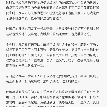
这时我已经能够隔着屏幕感受到玻璃厂的师傅对我这个客户的厌烦，
像极了我遇到店里的会员办卡时要送这送那到期了用完了又要延期蹭
便宜时，发自内心又极力忍住不能使之怒形于色的厌烦。内心戏是我
宁愿不赚这个钱，也不想跟这位打交道了。
玻璃厂的师傅也回复了一长串语音，大意是安装时间的两个限制，殷
老板也没跟他们说清楚，所以其中的乌龙种种，也是委屈万分。
不多时，殷老板打来电话，解释了玻璃厂人手的紧张，若是不着急，
就等下周厂里的工人回来再装；若我确实着急，需得再加一点钱让他
们可以临时请个外面的工人。本着和气生财退一步海阔天空的原则，
双方各自分别忍了一些委屈，窝了一些火气，吃了一些苍蝇之后，最
终在钱的问题上达成了一致。
今日起个大早，看着工人卸下玻璃运进货梯搬到走廊，敲碎旧玻璃，
装上新玻璃，打满玻璃胶，清扫玻璃渣，收工结账走人。
玻璃墙对面是洗手间，洗了手出来的人都喜欢把湿漉漉的手在空气中
甩一甩，抽抽风干得快，细碎的水滴凝了微尘溅射在墙外面，日积月
累就有一层层水渍泥痕。更换过的这一块崭新无匹，一尘未染，比旧