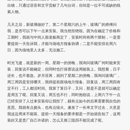
出镜，只通过语音和文字贡献了几句台词，但却是一位不可或缺的线
索人物。
几天之后，新玻璃做好了。第二个星期六的上午，玻璃厂的师傅问
我，是否可以下午一点来安装。我当然拒绝啦。因为在确定了价格和
工期时，我就与中间人殷老板商定了，安装时间有两个限制，一是需
要提前一天告诉我，才能与场地方报备协调；二是不能安排在周六
日，因为场地里人太多，无法施工。
时光飞逝，就是新的一周。星期一的傍晚，我询问玻璃厂何时能来安
装，回复说不能确定，但同时也打保票说这周能装上。我想着，日子
还长，也不着急。岁月荏苒，就到了星期二的傍晚，我询问玻璃厂，
周三周四是安排哪天，我得提前跟场地方报备。回复说，周三周四肯
定不行，工人都没时间。我算了算日子，又问，那是不是就可以确定
是周五了呢。回复又说，周五也不行，同时抱怨说，上周六下午一点
已经安排了人过来安装却让我拒了，颇有点如今的后果需要我自负的
意思。我就有点挠头，也有点恼火。遂发了一长串文字过去，大意是
我这边周末不能装、提前一天报备的要求都是一开始就告知了，这周
装好又是贵厂自己许诺的，怎么又推三阻四不能完成了呢。