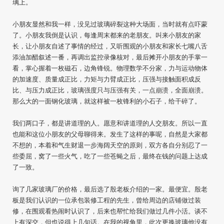
璃上。
小朋友显然和我一样，没见过玻璃碎裂这种大场面，当时就有点吓蒙
了。小朋友我倒是认识，每逢周末都来的老朋友。叫来小朋友的家
长，让小朋友自述了事情的经过，又听围观的小朋友和家长七嘴八舌
添油加醋叙述一番，再调出监控录像核对，最后摊开小朋友的手掌一
看，掌心握着一枚磁石，边角锋锐。物理数学不分家，力与运动物体
的加速度、质量成正比，力矩与力臂成正比，压强与接触面积成反
比、与压力成正比，玻璃强度只与压强有关，一点崩溃，全面崩溃。
那么大的一面钢化玻璃，就这样被一枚锋利的小石子，给干碎了。
我们两口子，都是讲道理的人。愿意和讲道理的人交朋友。所以一直
也能和这位小朋友的父母聊得来。发生了这样的事呢，自然是大家都
不想的，本着和气生财退一步海阔天空的原则，双方各自分别忍了一
些委屈，窝了一些火气，吃了一些苍蝇之后，最终在钱的问题上达成
了一致。
询了几家玻璃厂的价格，最后选了殷老板介绍的一家。最便宜。殷老
板是我们认识的一位承包装修工程的先生，曾给周边的店铺做过装
修，在围观看热闹时认识了，后来也帮忙给我们做过几件小活。谈不
上有深交，但也说得上几句话。在我的视角里，此次更换玻璃他没有