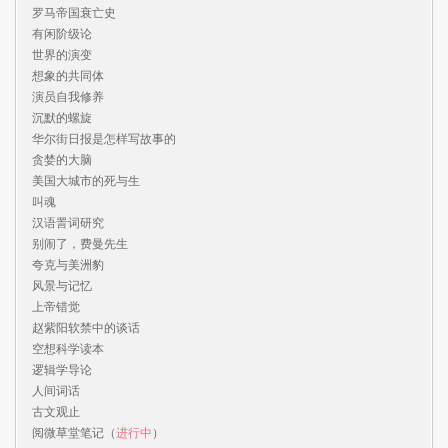
罗马帝国衰亡史

有闲阶级论

世界的演变

想象的共同体

演员自我修养

沉默的螺旋

华尔街日报是怎样写故事的

贪婪的大脑

美国大城市的死与生

叫魂

汉语詈词研究

别闹了，费曼先生

夸克与美洲豹

风景与记忆

上帝错觉

赵紫阳软禁中的谈话

空想科学读本

逻辑学导论

人间词话

古文观止

阅微草堂笔记（
进行中
）
