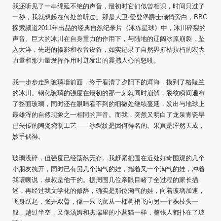
我还听见了一串绵延不绝的声音，最初时它们似曾相识，时间只过了
一秒，我就想起在何处曾听过。那是大卫·爱登堡爵士倾情旁白，BBC
探索频道2011年出品的经典自然纪录片《冰冻星球》中，冰川碎裂的
声音。巨大的冰川在自身重力的作用下，与陆地的辽阔冰原崩裂，坠
入大洋，先进的摄影和收音设备，如实记录了自然界摧枯拉朽的宏大
力量和那力量发挥作用时迸发出的震撼人心的怒吼。
我一步步走到玻璃墙前面，终于看清了夕阳下的洱海，摸到了格陵兰
的冰川。钢化玻璃的强度在最初的那一刻就同时崩解，裂纹瞬间遍布
了整面玻璃，同时还在眼睛看不到的细微处继续蔓延，发出与地球上
最雄浑的自然现象之一相同的声音。而我，突然又明白了龙泉青瓷早
已失传的陶瓷烧制工艺——冰裂纹是因何得名的。果真是浑然天成，
妙手偶得。
玻璃没碎，但强度已经荡然无存。我赶紧把围在近处好奇围观的几个
小朋友拽开，同时已有另几个淘气的娃，指着又一个淘气的娃，冲着
我嚷嚷说，叔叔是他干的。据周围几位亲眼目睹了全过程的家长描
述，再经过我文学化的修辞，确实是那位淘气的娃，向着玻璃加速，
飞身跃起，张开双臂，像一只飞鼠从一棵树梢飞向另一个株枝头一
般，越过半空，又像汤姆和杰瑞里的小蓝猫一样，整张人都扑在了玻