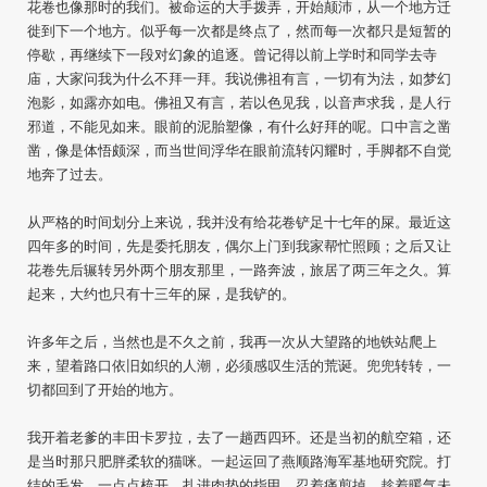
花卷也像那时的我们。被命运的大手拨弄，开始颠沛，从一个地方迁
徙到下一个地方。似乎每一次都是终点了，然而每一次都只是短暂的
停歇，再继续下一段对幻象的追逐。曾记得以前上学时和同学去寺
庙，大家问我为什么不拜一拜。我说佛祖有言，一切有为法，如梦幻
泡影，如露亦如电。佛祖又有言，若以色见我，以音声求我，是人行
邪道，不能见如来。眼前的泥胎塑像，有什么好拜的呢。口中言之凿
凿，像是体悟颇深，而当世间浮华在眼前流转闪耀时，手脚都不自觉
地奔了过去。
从严格的时间划分上来说，我并没有给花卷铲足十七年的屎。最近这
四年多的时间，先是委托朋友，偶尔上门到我家帮忙照顾；之后又让
花卷先后辗转另外两个朋友那里，一路奔波，旅居了两三年之久。算
起来，大约也只有十三年的屎，是我铲的。
许多年之后，当然也是不久之前，我再一次从大望路的地铁站爬上
来，望着路口依旧如织的人潮，必须感叹生活的荒诞。兜兜转转，一
切都回到了开始的地方。
我开着老爹的丰田卡罗拉，去了一趟西四环。还是当初的航空箱，还
是当时那只肥胖柔软的猫咪。一起运回了燕顺路海军基地研究院。打
结的毛发，一点点梳开，扎进肉垫的指甲，忍着痛剪掉，趁着暖气未