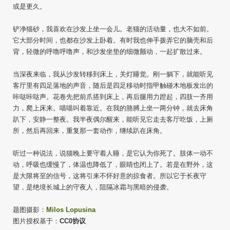
或是更久。
铲净猫砂，我喜欢在沙发上坐一会儿。老猫的活动量，也大不如前。
它大部分时间，也都在沙发上卧着。有时我也伸手拨弄它的脑壳和后
背，轻微的呼噜呼噜声，和沙发坐垫的细微颤动，一起扩散过来。
当深夜来临，我从沙发转移到床上，关灯睡觉。刚一躺下，就能听见
客厅里有四足落地的声音，随后是四足移动时指甲触碰木地板发出的
咔哒咔哒声。花卷先把前爪搭到床上，再后腿用力蹬起，四肢一齐用
力，爬上床来。喵喵叫着靠近。在我的胳膊上坐一两分钟，就去床角
趴下，安静一整夜。我半夜偶尔醒来，能听见它走去客厅吃饭，上厕
所，然后再回来，重复那一套动作，继续趴在床角。
听过一种说法，说猫晚上要守着人睡，是它认为你死了。肢体一动不
动，呼吸也缓慢了，体温也降低了，眼睛也闭上了。若是在野外，这
是大限将至的信号，这将引来不怀好意的掠食者。所以它于长夜守
望，是绝境长城上的守夜人，阻隔冰霜与黑暗的侵袭。
题图摄影：
Milos Lopusina
图片授权基于：
CC0协议