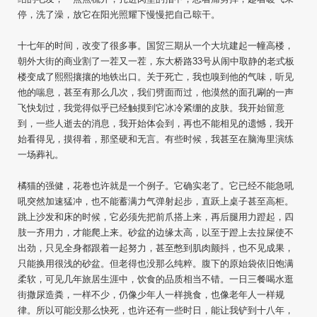
停，洗了澡，放它在阳光照耀下慢慢把自己晾干。
十七年的时间，改变了很多事。国贸三期从一个大坑建起一幢高楼，
朝外大街的商业割了一茬又一茬，东大桥路33号从闹中取静的老式板
楼变成了熙熙攘攘的地铁出口。关于死亡，我也嗅到他的气味，听见
他的喘息，甚至有那么几次，我们劈面而过，他漠然的面孔唰的一声
飞快划过，我觉得似乎已经触摸到它冰冷紧绷的皮肤。我开始留意
到，一些人逝去的消息，我开始体会到，再也不能相见的遗憾，我开
始看得见，摸得着，那坚硬和无言。有些时候，我甚至在脑海里演练
一场葬礼。
橘猫的强健，花卷也许就是一个例子。它确实老了。它已经不能急吼
吼突然加速猛冲，也不能蓄满力气弹射起步，直跃上桌子甚至高柜。
跳上沙发和床的时候，它必须先把前爪搭上来，再后腿用力蹬起，四
肢一齐用力，才能爬上来。砂盆的边缘太高，以至于蹬上去拉屎使不
出劲，只见全身都跟着一起努力，甚至憋到肌肉颤抖，也不见成果，
只能换用很浅的砂盆。但老得也没那么纯粹。腹下的原始袋依旧饱满
柔软，可见几年旅居生涯中，饮食的品质相当不错。一日三餐喝水逛
街撒尿造粪，一样不少，仍像少年人一样挑食，也像老年人一样规
律。所以可能没那么快死，也许还有一些时日，能让我铲到十八年，