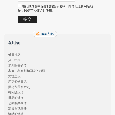
在此浏览器中保存我的显示名称、邮箱地址和网站地
址，以便下次评论时使用。
RSS 订阅
A List
长日将尽

乡土中国

米开朗基罗传

家庭、私有制和国家的起源

女性主义

库克船长日记

罗马帝国衰亡史

有闲阶级论

世界的演变

想象的共同体

演员自我修养

沉默的螺旋
