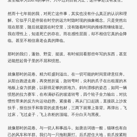
发生概率为100%的事件。只不过到目前为止，这件事还没有发生。
然而十七年前的我，对死亡这件事，其实也没有什么真正的认识和理
解。它似乎只是停留在时空的远方时隐时现的抽象概念。只是突然出
现在那里，随后就凝固在时空里，没有随着时间的推移而继续靠近。
我在理性上，知道死亡的存在。而在感性层面，却不相信它真的会降
临。甚至不相信衰老会真的降临。
那时的我们，蓬勃、野蛮、挺拔。有时候回看那些年写的东西，甚至
还能想起骨子里的不屈和愤怒。
就像那时的花卷。精力旺盛到溢出。在一切可能的时间里肆意狂奔。
从阳台跑进走廊，再突然折返，急转弯时，尖利的爪子在出租屋的木
地板上奋力抓挠，以获得足够的抓地力。斜向漂移的姿态，如同一辆
愤怒的拉力赛车，在布满砂石的坡道转弯，四个轮子全力输出，对抗
惯性带来的反方向运动趋势。紧接着，再从门口起跳，直接跃上沙发
扶手，抠住扶手和靠背的皮质包材，三两下就窜上靠背。再弹出，飞
过床，飞过桌子，飞上衣柜的顶端。不分白天与黑夜。
就像那时的花卷。与一切人和事战斗。如唐吉诃德一般，猫咪也有自
己的风车和羊群。我们与一只拖鞋厮打。后爪蹬住大地，前爪按紧鞋