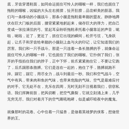
底，牙齿穿透鞋面，如同命运扼住可怜人的咽喉一样，我们也扼住了
拖鞋的咽喉，凶猛的大头左右摇摆，扯开肚膛，品尝鲜美的脏器。我
们与一条移动的小腿战斗，那条小腿是拖鞋最卑鄙的盟友。静静地蹲
伏在巨大门板的后面，腰背紧紧地躬起来，储存巨大的弹力，把自己
变成一张拉满弦的弓。竖起耳朵聆听拖鞋承托着小腿靠近的声音，呲
啦，呲啦，近了，更近了，抓住它出现的瞬间，松开弓弦，飞身跃
起，让爪子和牙齿给卑鄙的小腿刻上血与火的印记，让它知道我们的
厉害。我们和一只手战斗。那是一只连着一条长胳膊的手，就像命运
扼住可怜人的咽喉一样，它也扼住了我们的咽喉。它扑倒了我们，张
开的手指掐住我们的脖子，正中下怀，前爪紧紧抱住它，不要让它跑
了，后爪踢那条胳膊。它们是连在一起的，抱住了手，胳膊就跑不
掉。踢它，踹它，用尽全力，战斗到最后一秒。我们和空气战斗，空
气中有风，带来肉和鱼的气味，也带来危险的气味。空气是最难应付
的对手。它无处不在，充斥在四周，无时无刻不注视着我们，窃窃私
语。我们挥舞前肢，把风切断，把空气撕裂，它就立刻涌上来，几乎
无穷无尽。我们对着月下的空气嘶吼咆哮，似是威吓暗夜中的魔鬼。
就像那时的花卷。心中住着一只猛兽，是做着英雄梦的侠客，想做世
界的王。