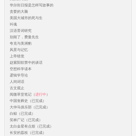
华尔街日报是怎样写故事的

贪婪的大脑

美国大城市的死与生

叫魂

汉语詈词研究

别闹了，费曼先生

夸克与美洲豹

风景与记忆

上帝错觉

赵紫阳软禁中的谈话

空想科学读本

逻辑学导论

人间词话

古文观止

阅微草堂笔记（
进行中
）

中国丧葬史（已完成）

大仲马俱乐部（已完成）

白鲸（已完成）

笑林广记（已完成）

太白金星有点烦（已完成）

长安的荔枝（已完成）
