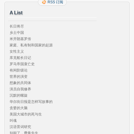
RSS 订阅
A List
长日将尽

乡土中国

米开朗基罗传

家庭、私有制和国家的起源

女性主义

库克船长日记

罗马帝国衰亡史

有闲阶级论

世界的演变

想象的共同体

演员自我修养

沉默的螺旋

华尔街日报是怎样写故事的

贪婪的大脑

美国大城市的死与生

叫魂

汉语詈词研究

别闹了，费曼先生
