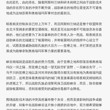
在此驻扎，由此得名。随着阿斯特兰纳和碎木岗哨之间由于战歌伐木
场的存在而引发的冲突不断升级，战歌峡谷的地理位置使其不可避免
地成为达纳苏斯和奥格瑞玛军事对垒的最前沿。
暗夜精灵控制灰谷已经上万年了。而且阿斯特兰纳还是整个联盟阵营
在北卡里姆多的重要交通枢纽。精灵是无论如何都不可能放弃灰谷森
林的，他们必然要为了灰谷森林的存亡和兽人决一死战。暗夜精灵在
战歌峡谷的北端建立了银翼哨站，并将银翼哨兵的指挥中心设立于
此，试图直接威胁战歌氏族的大后方——贫瘠之地，并打算把这里发
展成为能够牵制奥格瑞玛军事力量的重要基地。
峡谷南端就是战歌氏族的势力范围。由于贫瘠之地和部落首都奥格瑞
玛仅一河之隔，而贫瘠之地是一望无际空旷原野，一旦峡谷失守，一
马平川的贫瘠之地以及河对岸的杜隆塔尔都无法有效地为奥格瑞玛提
供防卫，这将意味着奥格瑞玛的城门将直接暴露在暗夜精灵精锐哨兵
的虎视之下。所以战歌氏族必须誓死保卫战歌峡谷，而且，除非能够
拔除银翼哨站，否则首都受到的威胁丝毫都不会降低。
围绕战歌伐木场的冲突虽然遍布整个灰谷，然而直接影响到战争成败
的关键，却集中在战歌峡谷这片狭小拥挤的谷地中。双方都希望能够