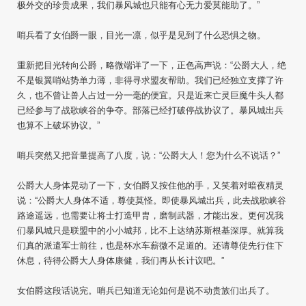
极外交的珍贵成果，我们暴风城也只能有心无力爱莫能助了。”
哨兵看了女伯爵一眼，目光一凛，似乎是见到了什么恐惧之物。
重新把目光转向公爵，略微端详了一下，正色高声说：“公爵大人，绝
不是银翼哨站势单力薄，非得寻求盟友帮助。我们已经独立支撑了许
久，也不曾让兽人占过一分一毫的便宜。只是近来亡灵巨魔牛头人都
已经参与了战歌峡谷的争夺。部落已经打破停战协议了。暴风城出兵
也算不上破坏协议。”
哨兵突然又把音量提高了八度，说：“公爵大人！您为什么不说话？”
公爵大人身体晃动了一下，女伯爵又按住他的手，又笑着对暗夜精灵
说：“公爵大人身体不适，尊使莫怪。即使暴风城出兵，此去战歌峡谷
路途遥远，也需要让将士打造甲胄，磨制武器，才能出发。更何况我
们暴风城只是联盟中的小小城邦，比不上达纳苏斯根基深厚。就算我
们真的派遣军士前往，也是杯水车薪微不足道的。还请尊使先行住下
休息，待得公爵大人身体康健，我们再从长计议吧。”
女伯爵这段话说完。哨兵已知道无论如何是说不动贵族们出兵了。