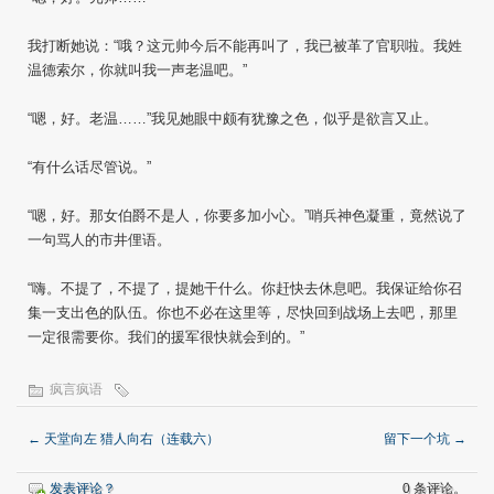
我打断她说：“哦？这元帅今后不能再叫了，我已被革了官职啦。我姓
温德索尔，你就叫我一声老温吧。”
“嗯，好。老温……”我见她眼中颇有犹豫之色，似乎是欲言又止。
“有什么话尽管说。”
“嗯，好。那女伯爵不是人，你要多加小心。”哨兵神色凝重，竟然说了
一句骂人的市井俚语。
“嗨。不提了，不提了，提她干什么。你赶快去休息吧。我保证给你召
集一支出色的队伍。你也不必在这里等，尽快回到战场上去吧，那里
一定很需要你。我们的援军很快就会到的。”
疯言疯语
←
天堂向左 猎人向右（连载六）
留下一个坑
→
发表评论？
0 条评论。