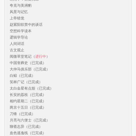
夸克与美洲豹

风景与记忆

上帝错觉

赵紫阳软禁中的谈话

空想科学读本

逻辑学导论

人间词话

古文观止

阅微草堂笔记（
进行中
）

中国丧葬史（已完成）

大仲马俱乐部（已完成）

白鲸（已完成）

笑林广记（已完成）

太白金星有点烦（已完成）

长安的荔枝（已完成）

相约星期二（已完成）

两京十五日（已完成）

刀锋（已完成）

月亮与六便士（已完成）

聊斋志异（已完成）

血色逃逸线（已完成）
