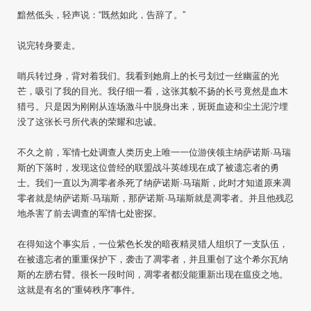
黯然低头，轻声说：“既然如此，告辞了。”
说完转身要走。
哨兵转过身，背对着我们。我看到她肩上的长弓划过一丝幽蓝的光
芒，吸引了我的目光。我仔细一看，这张其貌不扬的长弓竟然是血木
猎弓。只是因为刚刚从连场激斗中脱身出来，斑斑血迹和尘土泥泞埋
没了这张长弓所代表的荣耀和忠诚。
不久之前，军情七处调查人类历史上唯一一位游侠领主纳萨诺斯·马瑞
斯的下落时，发现这位曾经的联盟战斗英雄现在成了被遗忘者的勇
士。我们一直以为凋零者杀死了纳萨诺斯·马瑞斯，此时才知道原来凋
零者就是纳萨诺斯·马瑞斯，那萨诺斯·马瑞斯就是凋零者。并且他残忍
地杀害了前去调查的军情七处密探。
在得知这个事实后，一位紫色长发的暗夜精灵猎人组织了一支队伍，
在被遗忘者的重重保护下，袭击了凋零者，并且重创了这个希尔瓦纳
斯的左膀右臂。很长一段时间，凋零者都没能重新出现在瘟疫之地。
这就是有名的“重铸秩序”事件。