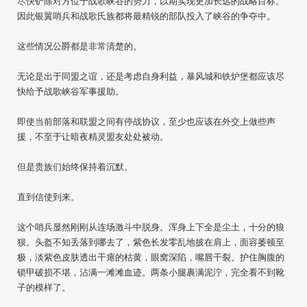
尽快铲除对方位于战歌峡谷的势力，以期实现更加长远的战略目标。
因此银翼哨兵和战歌氏族都将最精锐的部队投入了峡谷的争夺中。
这些情况公爵都是非常清楚的。
无论是出于同盟之谊，还是考虑自身利益，暴风城和铁炉堡都应该尽
快给予战歌峡谷军事援助。
即使当前部落和联盟之间有停战协议，至少也应该在外交上做些声
援，不至于让暗夜精灵盟友处处被动。
但是贵族们始终保持着沉默。
直到信使到来。
这个哨兵显然刚刚从连场激斗中脱身。浑身上下全是尘土，十分的狼
狈。头盔不知丢落到哪去了，紫色长发零乱地披在肩上，面容萎顿至
极，淡紫色皮肤透出干瘪的枯黄，眼窝深陷，嘴唇干裂。护住胸腹的
锁甲破损不堪，沾满一滩滩血迹。两条小腿裹满泥泞，完全看不到靴
子的模样了。