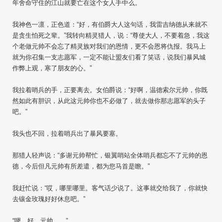
年舍命守住的江山就要亡在这个女人手中么。
我神色一凛，正色道：“好，有伯爵大人这句话，我雷吉纳德从来就不
是贪生怕死之辈。”我转向精灵猎人，说：“尊使大人，不要着急，我这
个老做元帅不会忘了精灵族对我们的恩情，更不会恩将仇报。我马上
就为你召集一支志愿军，一定不能让盟友们看了笑话，说我们暴风城
作弊上观，寒了朋友的心。”
我拉着哨兵的手，正要离去。女伯爵说：“好啊，温德索尔元帅，你既
然如此有胆识，从此这元帅你也不必做了，就去做你那志愿军的头子
吧。”
我头也不回，拉着哨兵出了暴风要塞。
那猎人轻声说：“多谢元帅帮忙，银翼哨站全体哨兵都忘不了元帅的恩
德，今后但凡元帅有所差遣，都为您马首是瞻。”
我赶忙说：“哎，哪里哪里。客气话少说了。这事就交给我了，你就快
去镶金玫瑰好好休息吧。”
“嗯，好。元帅……”