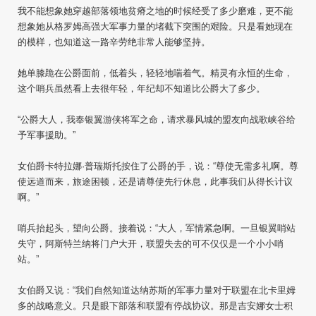
我不能想象她穿越部落领地贫瘠之地的时候经受了多少磨难，更不能
想象她从格罗姆高强大军事力量的堵截下突围的艰险。只是看她现在
的模样，也知道这一路辛劳绝非常人能够坚持。
她单膝跪在公爵面前，低着头，轻轻地喘着气。精灵有永恒的生命，
这个哨兵虽然看上去很年轻，年纪却不知道比公爵大了多少。
“公爵大人，我奉银翼游侠将军之命，请求暴风城的盟友向战歌峡谷给
予军事援助。”
女伯爵卡特拉娜·普瑞斯托按住了公爵的手，说：“尊使无需多礼啊。尊
使远道而来，旅途困顿，还是请尊使先行休息，此事我们从得长计议
啊。”
哨兵抬起头，望向公爵。接着说：“大人，军情紧急啊。一旦银翼哨站
失守，阿斯特兰纳将门户大开，联盟失去的可不仅仅是一个小小哨
站。”
女伯爵又说：“我们自然知道达纳苏斯的军事力量对于联盟在北卡里姆
多的战略意义。只是眼下部落和联盟有停战协议。那是吉安娜女士积