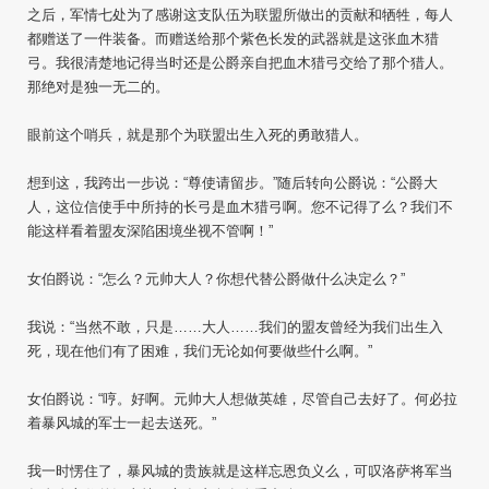
之后，军情七处为了感谢这支队伍为联盟所做出的贡献和牺牲，每人
都赠送了一件装备。而赠送给那个紫色长发的武器就是这张血木猎
弓。我很清楚地记得当时还是公爵亲自把血木猎弓交给了那个猎人。
那绝对是独一无二的。
眼前这个哨兵，就是那个为联盟出生入死的勇敢猎人。
想到这，我跨出一步说：“尊使请留步。”随后转向公爵说：“公爵大
人，这位信使手中所持的长弓是血木猎弓啊。您不记得了么？我们不
能这样看着盟友深陷困境坐视不管啊！”
女伯爵说：“怎么？元帅大人？你想代替公爵做什么决定么？”
我说：“当然不敢，只是……大人……我们的盟友曾经为我们出生入
死，现在他们有了困难，我们无论如何要做些什么啊。”
女伯爵说：“哼。好啊。元帅大人想做英雄，尽管自己去好了。何必拉
着暴风城的军士一起去送死。”
我一时愣住了，暴风城的贵族就是这样忘恩负义么，可叹洛萨将军当