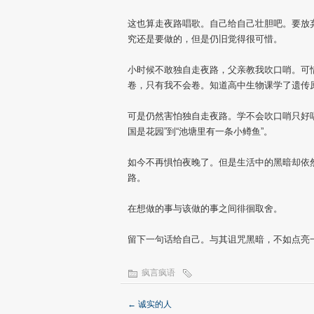
这也算走夜路唱歌。自己给自己壮胆吧。要放
究还是要做的，但是仍旧觉得很可惜。
小时候不敢独自走夜路，父亲教我吹口哨。可
卷，只有我不会卷。知道高中生物课学了遗传
可是仍然害怕独自走夜路。学不会吹口哨只好唱
国是花园”到“池塘里有一条小鳟鱼”。
如今不再惧怕夜晚了。但是生活中的黑暗却依
路。
在想做的事与该做的事之间徘徊取舍。
留下一句话给自己。与其诅咒黑暗，不如点亮
疯言疯语
←
诚实的人