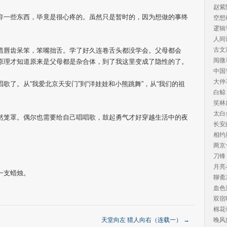
赵紫
弃一些东西，毕竟是很心疼的。虽然只是暂时的，因为想做的事终
空想
逻辑
人间
古文
惜唇齿呆笨，笨嘴拙舌。学了好久连卷舌头都没学会。父母都会
阅微
原理才知道原来是父母都是杂合体，到了我这里变成了隐性的了。
中国
大仲
歌了。从“我爱北京天安门”到“洋娃娃和小熊跳舞”，从“我们的祖
白鲸
笑林
太白
然笼罩。偶尔也需要给自己唱唱歌，鼓起勇气才好穿越生活中的夜
长安
相约
两京
刀锋
月亮
一支蜡烛。
聊斋
血色
双宿
棉花
天堂向左 猎人向右（连载一）
→
晚风