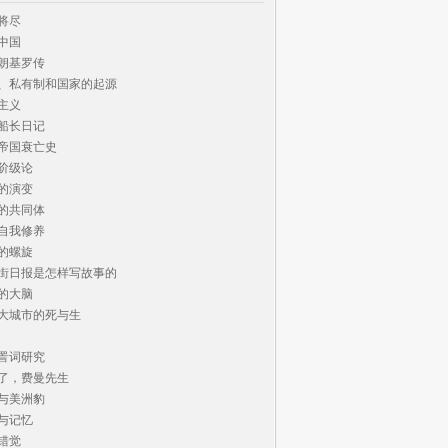
将尽

中国

朗基罗传

、私有制和国家的起源

主义

船长日记

帝国衰亡史

阶级论

的演变

的共同体

自我修养

的螺旋

街日报是怎样写故事的

的大脑

大城市的死与生

詈词研究

了，费曼先生

与美洲豹

与记忆

错觉
