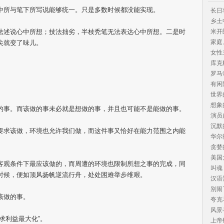
中所与笔下所写说能够统一。只是多数时候都没能实现。
长日
乡土
法述说心中所想；技法拙劣，半枝秃笔无法表达心中所想。二是时
米开
家庭
尖就变了味儿。
女性
库克
罗马
有闲
世界
想象
的事。而该做的事未必就是想做的事，并且也可能不是能做的事。
演员
沉默
要求该做，环境也允许我们做，而这件事又恰好在能力范围之内能
华尔
贪婪
美国
客观条件下最应该做的，而周遭的环境也限制所想之事的完成，同
叫魂

时候，便如顶风扬帆逆流行舟，处处困难举步维艰。
汉语
别闹
该做的事。
夸克
风景
求利益最大化”。
上帝