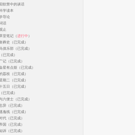
阳软禁中的谈话

科学读本

学导论

词话

观止

草堂笔记（
进行中
）

丧葬史（已完成）

马俱乐部（已完成）

（已完成）

广记（已完成）

金星有点烦（已完成）

的荔枝（已完成）

星期二（已完成）

十五日（已完成）

（已完成）

与六便士（已完成）

志异（已完成）

逃逸线（已完成）

时代（已完成）

帝国（已完成）

如诉（已完成）
