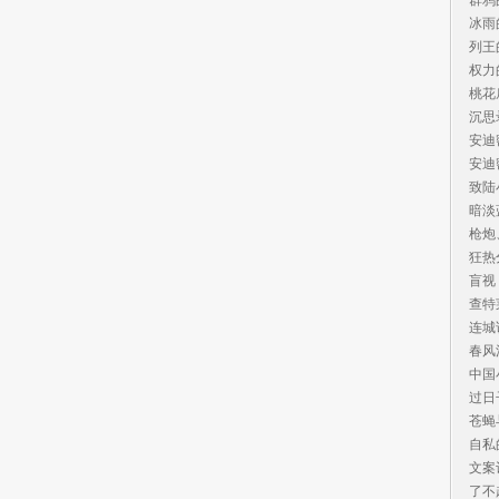
冰雨
列王
权力
桃花
沉思
安迪
安迪
致陆
暗淡
枪炮
狂热
盲视
查特
连城
春风
中国
过日
苍蝇
自私
文案
了不