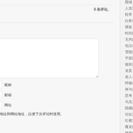
围城
人造
0 条评论。
鞋带
白夜
裸猿
时间
无穷
包法
雪隐
平面
骆驼
龙蛋
老人
呼啸
昵称
禅与
邮箱
思考
乌克
网址
隐藏
地址和网站地址，以便下次评论时使用。
论扯
红楼
魔龙
群鸦