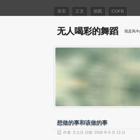
扉页
正文
插图
COFB
无人喝彩的舞蹈
我是风中
想做的事和该做的事
作者:
方土豆
日期: 2008 年 8 月 13 日