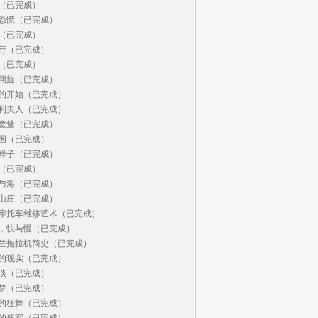
（已完成）

恐慌（已完成）

（已完成）

行（已完成）

（已完成）

回旋（已完成）

的开始（已完成）

利夫人（已完成）

鹭鸶（已完成）

国（已完成）

祥子（已完成）

（已完成）

与海（已完成）

山庄（已完成）

摩托车维修艺术（已完成）

，快与慢（已完成）

兰拖拉机简史（已完成）

的现实（已完成）

淡（已完成）

梦（已完成）

的狂舞（已完成）

的盛宴（已完成）
