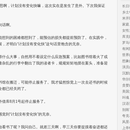
意思啊，计划没有变化快嘛，这次实在是发生了意外。下次我保证
长日
乡土
米开
家庭
句话啊。
女性
库克
能想到的困难都想到了，能预估的损失都提前预防了。在实践中，
罗马
，才明白“计划没有变化快”这句话里饱含的无奈。
有闲
世界
得什么大事，自然用不着设定什么应急预案，比如图书馆着火了或
想象
堆杂乱的行李中翻出了我的读者卡，规规矩矩地摆在案头，准备迎
演员
沉默
华尔
书馆在搬迁，可能停止服务了。我才猛然惊觉上一次去还书的时候
贪婪
全都已经关闭了。
美国
叫魂

借库8月1号起停止服务了。
汉语
别闹
觉到“计划没有变化快”的无奈。
夸克
风景
始看书了呢？我问自己。就差三天啊，早三天你要捉摸着奋进都还
上帝