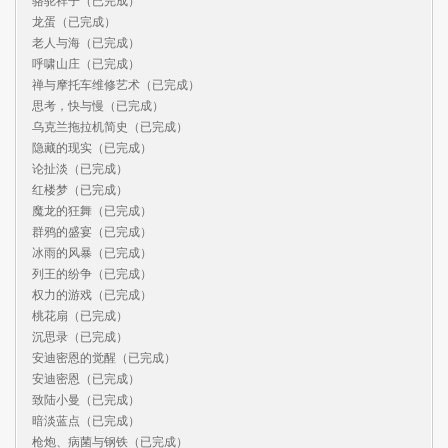
骆驼祥子（已完成）

龙蛋（已完成）

老人与海（已完成）

呼啸山庄（已完成）

禅与摩托车维修艺术（已完成）

思考，快与慢（已完成）

乌克兰拖拉机简史（已完成）

隐藏的现实（已完成）

论扯淡（已完成）

红楼梦（已完成）

魔龙的狂舞（已完成）

群鸦的盛宴（已完成）

冰雨的风暴（已完成）

列王的纷争（已完成）

权力的游戏（已完成）

桃花扇（已完成）

沉思录（已完成）

安迪密恩的觉醒（已完成）

安迪密恩（已完成）

致陆小曼（已完成）

暗淡蓝点（已完成）

枪炮、病菌与钢铁（已完成）
