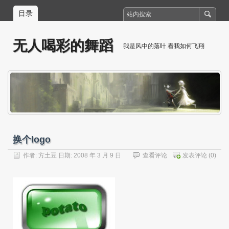
目录
无人喝彩的舞蹈
我是风中的落叶 看我如何飞翔
换个logo
作者:
方土豆
日期: 2008 年 3 月 9 日
查看评论
发表评论
(0)