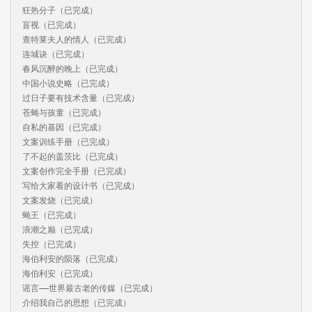
狂热分子（已完成）

盲视（已完成）

查特莱夫人的情人（已完成）

连城诀（已完成）

春风沉醉的晚上（已完成）

中国小说史略（已完成）

过日子要有技术含量（已完成）

苍蝇与孩童（已完成）

自私的基因（已完成）

文案训练手册（已完成）

了不起的盖茨比（已完成）

文案创作完全手册（已完成）

写给大家看的设计书（已完成）

文案发烧（已完成）

蝇王（已完成）

浪潮之巅（已完成）

失控（已完成）

海伯利安的陨落（已完成）

海伯利安（已完成）

谣言——世界最古老的传媒（已完成）

介绍我自己的思想（已完成）
