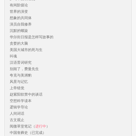
有闲阶级论

世界的演变

想象的共同体

演员自我修养

沉默的螺旋

华尔街日报是怎样写故事的

贪婪的大脑

美国大城市的死与生

叫魂

汉语詈词研究

别闹了，费曼先生

夸克与美洲豹

风景与记忆

上帝错觉

赵紫阳软禁中的谈话

空想科学读本

逻辑学导论

人间词话

古文观止

阅微草堂笔记（
进行中
）

中国丧葬史（已完成）
