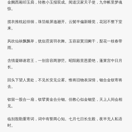
金阙西厢叩玉扃，转教小玉报双成。闻道汉家天子使，九华帐里梦魂
惊。
揽衣推枕起徘徊，珠箔银屏迤逦开。云鬓半偏新睡觉，花冠不整下堂
来。
风吹仙袂飘飘举，犹似霓裳羽衣舞。玉容寂寞泪阑干，梨花一枝春带
雨。
含情凝睇谢君王，一别音容两渺茫。昭阳殿里恩爱绝，蓬莱宫中日月
长。
回头下望人寰处，不见长安见尘雾。惟将旧物表深情，钿合金钗寄将
去。
钗留一股合一扇，钗擘黄金合分钿。但教心似金钿坚，天上人间会相
见。
临别殷勤重寄词，词中有誓两心知。七月七日长生殿，夜半无人私语
时。