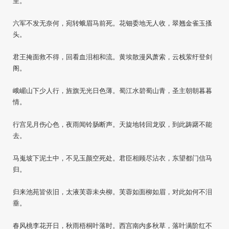
里。
六军不发无奈何，宛转蛾眉马前死。花钿委地无人收，翠翘金雀玉搔
头。
君王掩面救不得，回看血泪相和流。黄埃散漫风萧索，云栈萦纡登剑
阁。
峨嵋山下少人行，旌旗无光日色薄。蜀江水碧蜀山青，圣主朝朝暮暮
情。
行宫见月伤心色，夜雨闻铃肠断声。天旋地转回龙驭，到此踌躇不能
去。
马嵬坡下泥土中，不见玉颜空死处。君臣相顾尽沾衣，东望都门信马
归。
归来池苑皆依旧，太液芙蓉未央柳。芙蓉如面柳如眉，对此如何不泪
垂。
春风桃李花开日，秋雨梧桐叶落时。西宫南内多秋草，落叶满阶红不