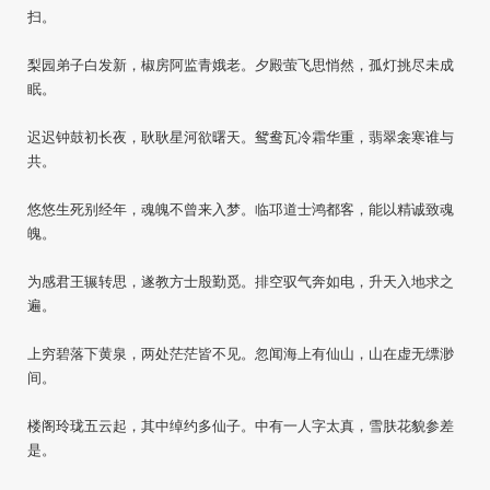
扫。
梨园弟子白发新，椒房阿监青娥老。夕殿萤飞思悄然，孤灯挑尽未成
眠。
迟迟钟鼓初长夜，耿耿星河欲曙天。鸳鸯瓦冷霜华重，翡翠衾寒谁与
共。
悠悠生死别经年，魂魄不曾来入梦。临邛道士鸿都客，能以精诚致魂
魄。
为感君王辗转思，遂教方士殷勤觅。排空驭气奔如电，升天入地求之
遍。
上穷碧落下黄泉，两处茫茫皆不见。忽闻海上有仙山，山在虚无缥渺
间。
楼阁玲珑五云起，其中绰约多仙子。中有一人字太真，雪肤花貌参差
是。