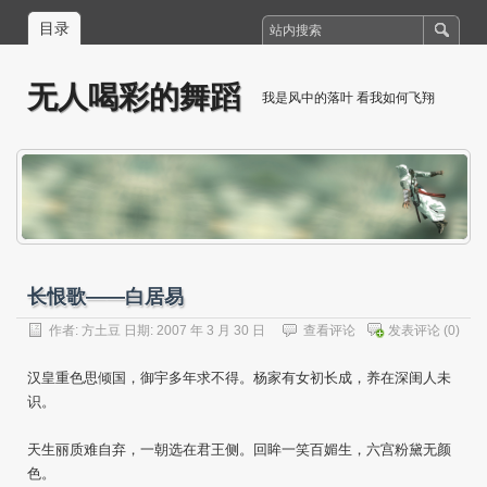
目录
无人喝彩的舞蹈
我是风中的落叶 看我如何飞翔
长恨歌——白居易
作者:
方土豆
日期: 2007 年 3 月 30 日
查看评论
发表评论
(0)
汉皇重色思倾国，御宇多年求不得。杨家有女初长成，养在深闺人未
识。
天生丽质难自弃，一朝选在君王侧。回眸一笑百媚生，六宫粉黛无颜
色。