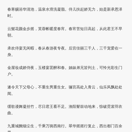
春寒赐浴华清池，温泉水滑洗凝脂。侍儿扶起娇无力，始是新承恩泽
时。
云鬓花颜金步摇，芙蓉帐暖度春宵。春宵苦短日高起，从此君王不早
朝。
承欢侍宴无闲暇，春从春游夜专夜。后宫佳丽三千人，三千宠爱在一
身。
金屋妆成娇侍夜，玉楼宴罢醉和春。姊妹弟兄皆列土，可怜光彩生门
户。
遂令天下父母心，不重生男重生女。骊宫高处入青云，仙乐风飘处处
闻。
缓歌谩舞凝丝竹，尽日君王看不足。渔阳鼙鼓动地来，惊破霓裳羽衣
曲。
九重城阙烟尘生，千乘万骑西南行。翠华摇摇行复止，西出都门百余