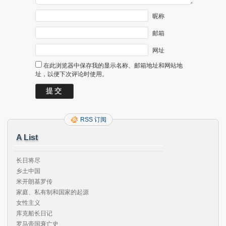
昵称
邮箱
网址
在此浏览器中保存我的显示名称、邮箱地址和网站地
址，以便下次评论时使用。
RSS 订阅
A List
长日将尽

乡土中国

米开朗基罗传

家庭、私有制和国家的起源

女性主义

库克船长日记

罗马帝国衰亡史
