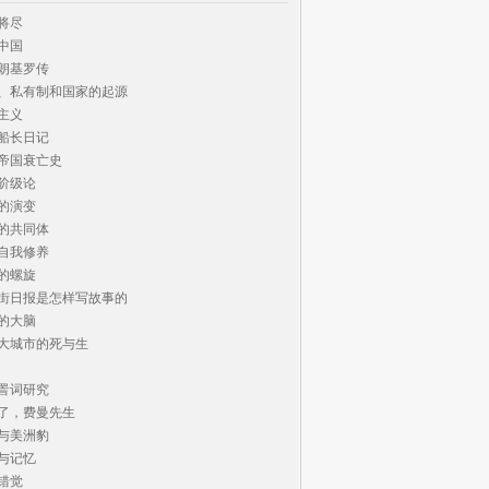
将尽

中国

朗基罗传

、私有制和国家的起源

主义

船长日记

帝国衰亡史

阶级论

的演变

的共同体

自我修养

的螺旋

街日报是怎样写故事的

的大脑

大城市的死与生

詈词研究

了，费曼先生

与美洲豹

与记忆

错觉
