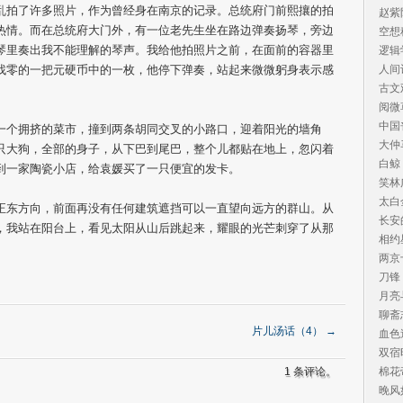
乱拍了许多照片，作为曾经身在南京的记录。总统府门前熙攘的拍
赵紫
热情。而在总统府大门外，有一位老先生坐在路边弹奏扬琴，旁边
空想
琴里奏出我不能理解的琴声。我给他拍照片之前，在面前的容器里
逻辑
找零的一把元硬币中的一枚，他停下弹奏，站起来微微躬身表示感
人间
古文
阅微
中国
一个拥挤的菜市，撞到两条胡同交叉的小路口，迎着阳光的墙角
大仲
只大狗，全部的身子，从下巴到尾巴，整个儿都贴在地上，忽闪着
白鲸
到一家陶瓷小店，给袁媛买了一只便宜的发卡。
笑林
太白
正东方向，前面再没有任何建筑遮挡可以一直望向远方的群山。从
长安
，我站在阳台上，看见太阳从山后跳起来，耀眼的光芒刺穿了从那
相约
两京
刀锋
月亮
聊斋
片儿汤话（4）
→
血色
双宿
1 条评论。
棉花
晚风