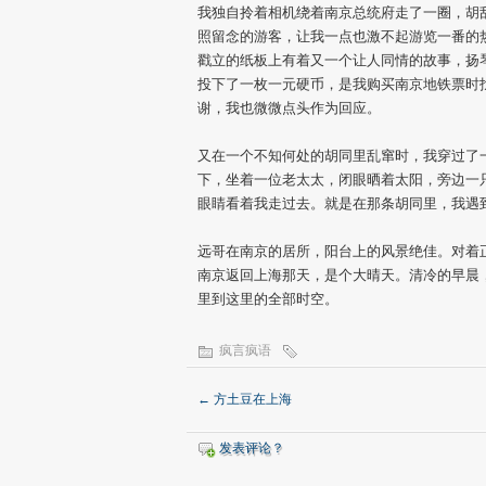
我独自拎着相机绕着南京总统府走了一圈，胡
照留念的游客，让我一点也激不起游览一番的
戳立的纸板上有着又一个让人同情的故事，扬
投下了一枚一元硬币，是我购买南京地铁票时
谢，我也微微点头作为回应。
又在一个不知何处的胡同里乱窜时，我穿过了
下，坐着一位老太太，闭眼晒着太阳，旁边一
眼睛看着我走过去。就是在那条胡同里，我遇
远哥在南京的居所，阳台上的风景绝佳。对着
南京返回上海那天，是个大晴天。清冷的早晨
里到这里的全部时空。
疯言疯语
←
方土豆在上海
发表评论？