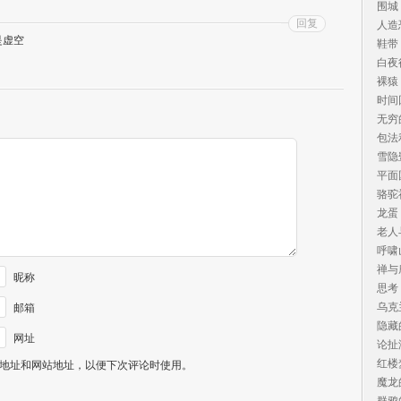
围城
回复
人造
是虚空
鞋带
白夜
裸猿
时间
无穷
包法
雪隐
平面
骆驼
龙蛋
老人
呼啸
禅与
昵称
思考
乌克
邮箱
隐藏
网址
论扯
红楼
地址和网站地址，以便下次评论时使用。
魔龙
群鸦