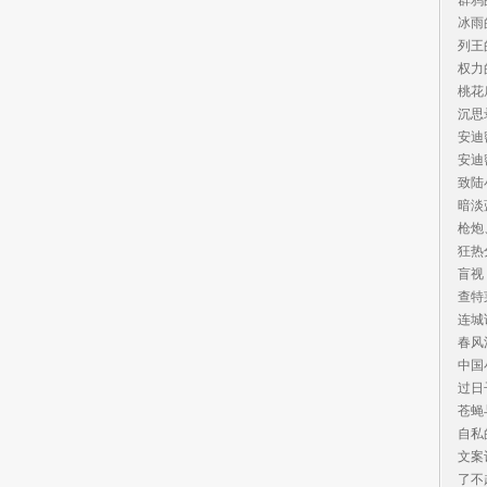
冰雨
列王
权力
桃花
沉思
安迪
安迪
致陆
暗淡
枪炮
狂热
盲视
查特
连城
春风
中国
过日
苍蝇
自私
文案
了不