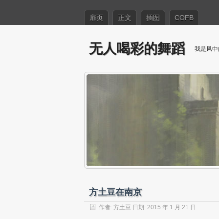
扉页
正文
插图
COFB
无人喝彩的舞蹈
我是风中
方土豆在南京
作者:
方土豆
日期: 2015 年 1 月 21 日