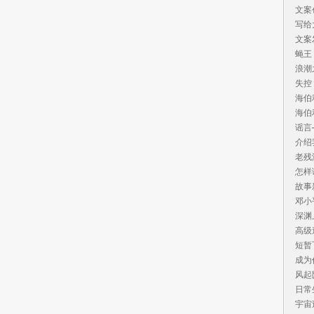
文案
写给
文案
蝇王
浪潮
失控
海伯
海伯
谣言
介绍
老残
怎样
故事
邓小
深渊
高级
短暂
成为
风起
日常
宇宙