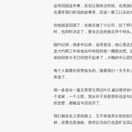
远哥回国这件事，其实让我有点吃惊。在美国
在通常我们听说的故事里，应该一家三口从此
但他就是回国了，在南京做了小公司，拉了辩
时，也同时决定了，要去左近的南京拜个码头
隐约记得，很多年以前，远哥曾说，他心里还
是大约两三年前他去中科院转悠一圈那次吧。
体的回答今天已经想不起来了，大概的中心思
每个人都要向形势低头的。随着我们一天天长
奔放了。
闻一多曾在一篇文章里引用过H.G.威尔斯评
个道家，一个土匪。我从许子东那里听说这句
的贪婪，都被这句话说尽了。
我们都走在入世的路上，又不肯放弃出世的欲
林，还要恣意放纵。曾经以为自己也是旷达高