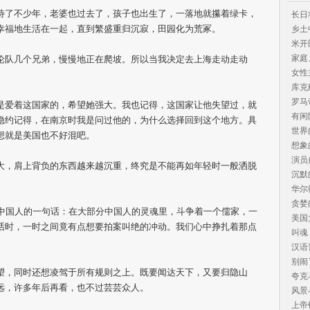
待了不少年，老婆也过去了，孩子也出生了，一落地就攥着绿卡，
长日
幸福地生活在一起，直到繁盛重归沉寂，田园化为荒冢。
乡土
米开
家庭
论队几个兄弟，慢慢地正在爬坡。所以当我决定去上海走动走动
女性
。
库克
罗马
是爱着这国家的，希望她强大。我也记得，这国家让他失望过，就
有闲
隐约记得，在南京时我是问过他的，为什么选择回到这个地方。具
世界
想就是美国也不好混吧。
想象
演员
大，肩上背负的东西越来越沉重，终究是不能再如年轻时一般洒脱
沉默
华尔
贪婪
价中国人的一句话：在大部分中国人的灵魂里，斗争着一个儒家，一
美国
话时，一时之间竟有点想要拍案叫绝的冲动。我们心中挣扎着那点
叫魂

汉语
别闹
望，同时还想凌驾于所有规则之上。既要闻达天下，又要归隐山
夸克
远，许多年后再看，也不过芸芸众人。
风景
上帝