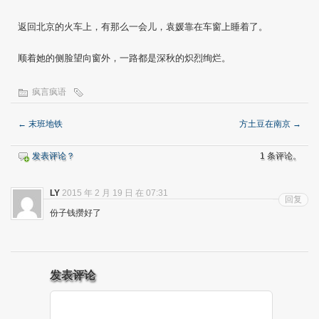
返回北京的火车上，有那么一会儿，袁媛靠在车窗上睡着了。
顺着她的侧脸望向窗外，一路都是深秋的炽烈绚烂。
疯言疯语
←
末班地铁
方土豆在南京
→
发表评论？
1 条评论。
LY
2015 年 2 月 19 日 在 07:31
回复
份子钱攒好了
发表评论