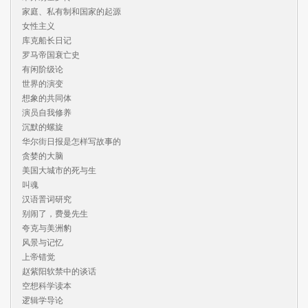
家庭、私有制和国家的起源

女性主义

库克船长日记

罗马帝国衰亡史

有闲阶级论

世界的演变

想象的共同体

演员自我修养

沉默的螺旋

华尔街日报是怎样写故事的

贪婪的大脑

美国大城市的死与生

叫魂

汉语詈词研究

别闹了，费曼先生

夸克与美洲豹

风景与记忆

上帝错觉

赵紫阳软禁中的谈话

空想科学读本

逻辑学导论
