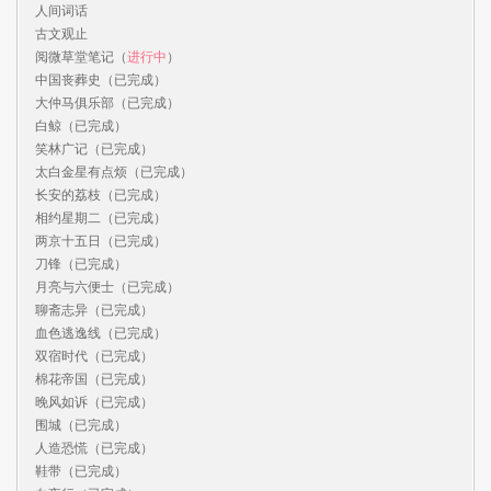
人间词话

古文观止

阅微草堂笔记（
进行中
）

中国丧葬史（已完成）

大仲马俱乐部（已完成）

白鲸（已完成）

笑林广记（已完成）

太白金星有点烦（已完成）

长安的荔枝（已完成）

相约星期二（已完成）

两京十五日（已完成）

刀锋（已完成）

月亮与六便士（已完成）

聊斋志异（已完成）

血色逃逸线（已完成）

双宿时代（已完成）

棉花帝国（已完成）

晚风如诉（已完成）

围城（已完成）

人造恐慌（已完成）

鞋带（已完成）
