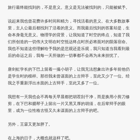
旅行最终能找到的，不是意义。意义是无法被找到的，只能被赋予。
说起来我也曾花费许多时间和精力，寻找活着的意义。在大多数故事
里，主人公最后都找到了活着的意义。而我最后找到的答案却是，生
命本身毫无意义。物理学的背景，让我知道了时空的终点，知道了我
们所创造的一切伟大文明在时空抵达终点时所必将面对的陨落宿命。
我也不知道这些理解给予我的是悲观还是乐观，我只知道当我看到最
后的命运之后，我每一天所做的一切事都不会再为未来担忧了。
唐剑虹学长的下巴上留着一撮小胡子，让我无法想象出许多年前他仍
是学生时的模样。那些我未曾谋面的上古辩手，至此又少了一位。经
我之手重新浮出水面的上古辩手，至此又多了一位。
我想有一天我也会不再每天早晨都把胡茬刮干净，而是换用小剪刀修
剪，在下巴和腮帮子上留出一片又黑又厚的胡须，在后辈辩手的眼
里，成为一位性格古怪又久未谋面的上古辩手的吧。
另外，王霖又更加胖了。
在上海的日子，大概也就这样了吧。