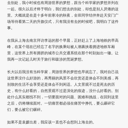
去别处，我小时候也有周游世界的梦想，跟当个科学家的梦想并列在
一起。很久以后才终于明白，我们想去的别处，却也是别人厌倦的这
里。大概就是在是十多年前寒冷的秋夜，全班同学结伴奔赴天安门广
场等待看第二天的升旗仪式，只有我没有去的时候吧，我明白了这件
事。
在我从上海去南京拜访李远的那个早晨，正好赶上了上海地铁的早高
峰，在某个现在已经忘了名字的换乘站被人潮裹挟着拥进地铁车厢
里，这世界上所有拥挤的城市公共交通系统在那个时刻如出一辙。让
我再一次记起儿时关于旅行和跋涉的荒诞梦想。
长大以后我没有当科学家，周游世界的梦想也早就忘了。我对自己说
这世界没什么好游的，再秀丽的风景不会欣赏还是体会不到美感，再
别致的生活不会享受还是体会不到闲适。人文景观不过是死去的历
史，有什么好看的，自然景观不过是演化的痕迹，没什么好看的。别
处什么其实都找不到，一切要面对的问题、困难和挑战，在回到这里
之后，仍将继续面对。一切痛苦都必须在痛苦中挣扎，要么碾碎它
们，要么被它们碾碎。
如果不是袁媛出差，我应该一直也不会想到上海去的。