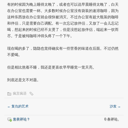
有的时候因为晚上睡得太晚了，或者也可以说早晨睡得太晚了，白天
在办公室也需要一杯。大多数时候办公室没有袋装的速溶咖啡，因为
这种东西放在办公室就会很快被消灭。不过办公室有超大瓶装的咖啡
和伴侣，只是需要自己调配。有一次忘记放伴侣，又放了一会儿忘记
喝，想起来的时候已经不太烫了，但是没想起放伴侣，端起来一饮而
尽。于是被纯咖啡冲得头疼了一个下午。
现在喝的多了，隐隐也觉得确实有一些苦香的味道在后面。不过仍然
不爱喝。
但是相比熬着不睡，我还是更喜欢早早睡觉一觉天亮。
到底还是文不对题。
疯言疯语
←
复仇的艺术
沙发
→
发表评论？
0 条评论。