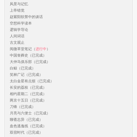
风景与记忆

上帝错觉

赵紫阳软禁中的谈话

空想科学读本

逻辑学导论

人间词话

古文观止

阅微草堂笔记（
进行中
）

中国丧葬史（已完成）

大仲马俱乐部（已完成）

白鲸（已完成）

笑林广记（已完成）

太白金星有点烦（已完成）

长安的荔枝（已完成）

相约星期二（已完成）

两京十五日（已完成）

刀锋（已完成）

月亮与六便士（已完成）

聊斋志异（已完成）

血色逃逸线（已完成）

双宿时代（已完成）
