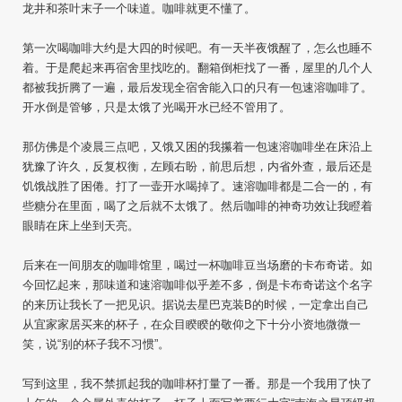
龙井和茶叶末子一个味道。咖啡就更不懂了。
第一次喝咖啡大约是大四的时候吧。有一天半夜饿醒了，怎么也睡不
着。于是爬起来再宿舍里找吃的。翻箱倒柜找了一番，屋里的几个人
都被我折腾了一遍，最后发现全宿舍能入口的只有一包速溶咖啡了。
开水倒是管够，只是太饿了光喝开水已经不管用了。
那仿佛是个凌晨三点吧，又饿又困的我攥着一包速溶咖啡坐在床沿上
犹豫了许久，反复权衡，左顾右盼，前思后想，内省外查，最后还是
饥饿战胜了困倦。打了一壶开水喝掉了。速溶咖啡都是二合一的，有
些糖分在里面，喝了之后就不太饿了。然后咖啡的神奇功效让我瞪着
眼睛在床上坐到天亮。
后来在一间朋友的咖啡馆里，喝过一杯咖啡豆当场磨的卡布奇诺。如
今回忆起来，那味道和速溶咖啡似乎差不多，倒是卡布奇诺这个名字
的来历让我长了一把见识。据说去星巴克装B的时候，一定拿出自己
从宜家家居买来的杯子，在众目睽睽的敬仰之下十分小资地微微一
笑，说“别的杯子我不习惯”。
写到这里，我不禁抓起我的咖啡杯打量了一番。那是一个我用了快了