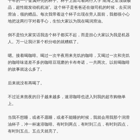
十年的一个金属外壳的杯子。杯子上面写着两行大字“南海之星顶级极
品，超性能发动机机油”。这个杯子是爸爸还在做司机的时候，去买润
滑油，领的赠品。每次我带着这个杯子出现在旁人面前，我都很小心
地把这两行字对着手心，生怕大家以为我在喝润滑油。
倒不是怕大家笑话我连个杯子都买不起，而是担心大家以为我是机器
人。万一让我计算个积分啥的就糟糕了。
嗯。接着喝咖啡。喝过一次半夜用来充饥的咖啡，又喝过一次和充饥
的咖啡味道差不多的咖啡豆现磨的卡布奇诺，一共两次。以前喝咖啡
的故事就这么多了。
后来就没有再喝了。
不过近来熬夜的日子越来越多，速溶咖啡也进入到我的超市购物单
上。
当我不想睡，或者不愿睡，或者不能睡的时候，我就会用我那个润滑
油杯子，冲一杯速溶咖啡。有时到两点，有时到三点，有时到四点，
有时到五点。五点天就亮了。