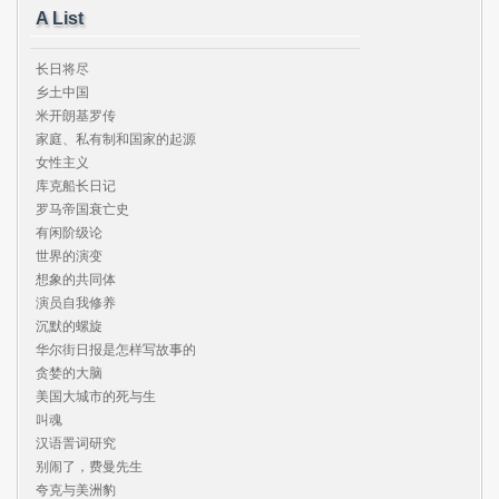
A List
长日将尽

乡土中国

米开朗基罗传

家庭、私有制和国家的起源

女性主义

库克船长日记

罗马帝国衰亡史

有闲阶级论

世界的演变

想象的共同体

演员自我修养

沉默的螺旋

华尔街日报是怎样写故事的

贪婪的大脑

美国大城市的死与生

叫魂

汉语詈词研究

别闹了，费曼先生

夸克与美洲豹
