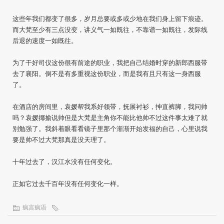
这些年我们都变了很多，岁月总要或多或少地在我们身上留下痕迹。
而大梵至少有三点没变，讲义气一如既往，不靠谱一如既往，发际线
后退的速度一如既往。
为了干好司仪这份很有前途的职业，我把自己结婚时穿的新郎西服带
去了襄阳。倒不是有多重视这份职业，而是我有且只有这一身西服
了。
在酒店的房间里，袁媛帮我系好领带，抚展衬衫，抻直裤脚，我问帅
吗？袁媛揶揄说帅但是大梵是主角你不能比他帅不过这件事太难了就
别勉强了。我斜着眼看看镜子里那个渐渐开始发福的自己，心里说我
要是帅不过大梵那真是没天理了。
十年过去了，汉江水没有任何变化。
正如它过去千百年没有任何变化一样。
疯言疯语