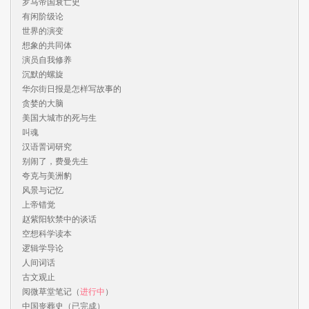
罗马帝国衰亡史

有闲阶级论

世界的演变

想象的共同体

演员自我修养

沉默的螺旋

华尔街日报是怎样写故事的

贪婪的大脑

美国大城市的死与生

叫魂

汉语詈词研究

别闹了，费曼先生

夸克与美洲豹

风景与记忆

上帝错觉

赵紫阳软禁中的谈话

空想科学读本

逻辑学导论

人间词话

古文观止

阅微草堂笔记（
进行中
）

中国丧葬史（已完成）
