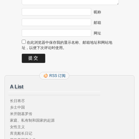
昵称
邮箱
网址
在此浏览器中保存我的显示名称、邮箱地址和网站地
址，以便下次评论时使用。
RSS 订阅
A List
长日将尽

乡土中国

米开朗基罗传

家庭、私有制和国家的起源

女性主义

库克船长日记
