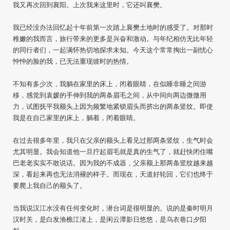
我又再次回到襄阳。上次我来这里时，它还叫襄樊。
我已经没办法回忆起十年前第一次踏上襄樊土地时的感受了。对那时
稚嫩的我而言，旅行带来的更多是兴奋和激动。与年纪相仿无比年轻
的同行者们，一起满怀热切地探求未知。今天这个常常掏出一副忧心
忡忡的脸的我，已无法重现彼时的热情。
不知有多少次，我躺在家里的床上，闭着眼睛，在似睡非睡之间游
移，感觉到袁媛的手伸到我的两条眉毛之间，从中间向两边微微用
力，试图抚平我额头上因为频繁地紧锁眉头而挤出的两条竖纹。即使
我是在自己家里的床上，躺着，闭着眼睛。
在过去很多年里，我只在父亲的额头上看见过那两条竖纹，生气时会
尤其明显。我会知道他一旦拧起眉毛就是真的生气了，就赶快闭住嘴
巴老老实实不敢说话。因为我的不成器，父亲额上那两条竖纹越来越
深，看起来再也无法消褪的样子。而现在，天道好轮回，它们也终于
要爬上我自己的额头了。
当我说汉江水没有任何变化时，潜台词是很明显的。说的是秦时明月
汉时关，是白发渔樵江渚上，是闲云潭影日悠悠，是乌衣巷口夕阳