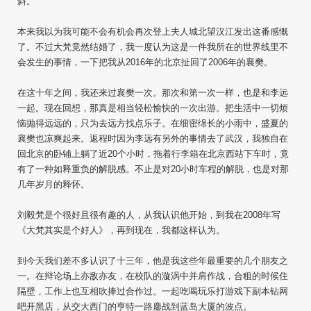
斜。
本来我以为我可能不会有机会再次登上夫人城北望汉江发出这番感慨
了。不过大梵竟然结婚了，我一度认为这是一件我所在的世界线里不
会发生的事情，一下把我从2016年的北京扯回了2006年的襄樊。
在这十年之间，我还来过襄樊一次。那次和第一次一样，也是和李远
一起。现在回想，那真是相当轻松愉快的一次出游。把生活中一切烦
恼抛得远远的，只为去远方找点乐子。在细密绵长的小雨中，盛夏的
襄樊也凉爽起来。返程时因为李远有另外的事情去了武汉，我独自在
回北京的卧铺上躺了近20个小时，拖着行李箱在北京西站下车时，竟
有了一种如释重负的解脱感。不止是对20小时车程的解脱，也是对那
几年岁月的释怀。
刘毅梵是个很好且很有趣的人，从我认识他开始，到我在2008年写
《大梵其实是个好人》，再到现在，我都这样认为。
到今天我们差不多认识了十三年，他是我这些年最重要的几个朋友之
一。在辩论场上亦敌亦友，在校队的漩涡中并肩作战，合租的时候住
隔壁，工作上也互相吹捧过合作过。一起吃喝玩乐打游戏下副本钻网
吧开黑店，从交大西门的亨特一路鏖战到蓝岛大厦的波点。