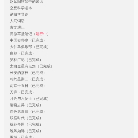
赵紫阳软禁中的谈话

空想科学读本

逻辑学导论

人间词话

古文观止

阅微草堂笔记（
进行中
）

中国丧葬史（已完成）

大仲马俱乐部（已完成）

白鲸（已完成）

笑林广记（已完成）

太白金星有点烦（已完成）

长安的荔枝（已完成）

相约星期二（已完成）

两京十五日（已完成）

刀锋（已完成）

月亮与六便士（已完成）

聊斋志异（已完成）

血色逃逸线（已完成）

双宿时代（已完成）

棉花帝国（已完成）

晚风如诉（已完成）

围城（已完成）
