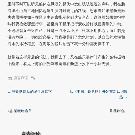
里时不时可以听见船体在风浪的起伏中发出吱吱嘎嘎的声响，我在脑
海里不由自主地回忆起逃生演习时走过的路线，想象着如果船舱走廊
失去照明要如何在黑暗中追索指示牌到达集合点，盘算着如果警报拉
响我要抢救哪些行李，甚至有了起床把行囊收拾好以便携带的冲动。
不过理智又告诉自己，只是一点小风小浪，根本不用担心，而且若是
没有危险，一切都没必要，而真要是到了危急时刻，以自己的水性和
海水的冰冷程度，在海浪的猛烈拍击下我一分钟都支撑不了。
就带着这样矛盾的想法，我睡去了，又在船只靠岸时产生的独特振动
中醒来，看见上海的阳光刺破窗帘在舱壁上投下一小块光斑。
疯言疯语
←
辩论队网站的诞生及其它
从《中国小说史略》开始重新认识鲁
迅
→
发表评论？
0 条评论。
发表评论