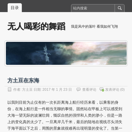
目录
无人喝彩的舞蹈
我是风中的落叶 看我如何飞翔
方土豆在东海
作者:
方土豆
日期: 2017 年 1 月 23 日
查看评论
发表评论
(0)
以我到目前为止仅有的一次长距离海上航行经历来看，以乘客的身
份，在海上航行是一件相当无聊的事情。固然站在甲板上可以感受到
大海一望无际的波澜壮阔，慨叹自然的强悍和人类的渺小，但是一路
上的变化真的太少了。一旦离岸几千米，最后的陆地在视线尽头消失
于海平面以下之后，周围的景象就很难再出现明显的变化了。当第一