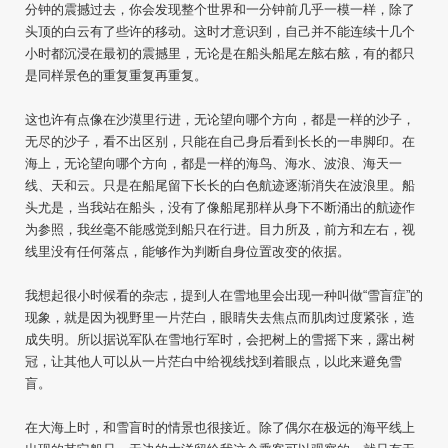
分钟的震撼过去，你会发现整个世界和一分钟前几乎一模一样，除了
头顶的白云有了些许的移动。这时才意识到，自己并不能连续十几个
小时都沉浸在最初的震撼里，无论是在船头船尾左舷右舷，有的都只
是同样景色的重复重复再重复。
这也许有点像在沙漠里行进，无论望向哪个方向，都是一样的沙子，
无尽的沙子，看不出区别，只能在自己身后看到长长的一串脚印。在
海上，无论望向哪个方向，都是一样的海鸟、海水、波浪、海天一
线、天和云。只是在船尾留下长长的白色航迹逐渐消失在波浪里。船
头尤是，当我站在船头，没有了像船尾那样从身下不断涌出的航迹作
为参照，我丝毫不能感觉到船只在行进。目力所及，前方和左右，视
线里没有任何落点，能够作为判断自身位置改变的依据。
我想起很小时候看的杂志，提到人在雪地里会出现一种叫做“雪盲症”的
现象，就是因为视野里一片茫白，眼睛失去焦点而肌肉过度紧张，造
成失明。所以据说军队在雪地行军时，会把树上的雪摇下来，露出树
冠，让其他人可以从一片茫白中给视线找到着眼点，以此来避免雪
盲。
在大海上时，和雪盲时的情景也很接近。除了偶尔在极远的海平线上