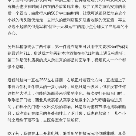
有机会也没有时间让内在的矛盾显现出来。放弃了黑导游给安排的最
后一个景点，由此得来的50分钟自由时间，让我可以很轻松地在这个
小城的街头随便走走，去街头的便利店里买瓶当地酿的便宜酒，再去
路边不起眼的但是写着“创业于天和元年”的超小点心铺买了当地造的小
点心。
另外我稍微确认了两件事，第一件是在这里可以用中文要求Siri带你找
到最近的711，所以我才能买到本地酒和在去711的路上遇见松翁轩；
第二件是便利店卖的成人杂志真的都是封面杀手，视频真人一个个都
惨不忍睹。
返程时航向一直在255°左右摇摆，右舷正对着西北方向，直接迎上了
来自西伯利亚冬季风的一拨小高峰，虽然只是五级风，但在没有任何
遮挡的大洋上，仍能给海面带来明显的变化。每次要打开阳台门时，
刚刚松开门锁，西北风就裹着从高寒之地带来的凉气呼啸着钻进房
间，在狭小的门缝中发出尖锐的哨响。风急浪高也有节律地摇动着船
只，我注意到在船只的各处都挂上了呕吐袋，我也在颠簸了十几个小
时之后终于顶不住，去医务室拿了晕船药。
吃了药，我躺在床上开着电视，随着船的摇摆沉沉地似睡非睡。耳朵