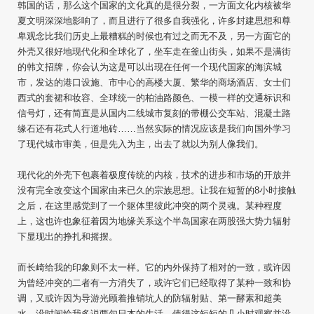
韩国的话，那么这个国家的文化真的是很分裂，一方面文化内核被华
夏文明深深地影响了，而且进行了很多自我强化，许多封建思想和尊
卑观念比我们历史上最糟糕的时候也有过之而无不及，另一方面它的
外壳又很好地现代化和全球化了，坐车走在釜山街头，如果不是满街
的韩文招牌，你会认为这是可以出现在任何一个现代国家的海滨城
市，发达的港口设施、市中心的高楼大厦、繁华的商场酒店、女士们
西式的套裙和妆容、全球统一的柏油路颜色、一模一样的交通标识和
信号灯，还有简直是从国内二线城市复刻的带棚公交车站、混凝土路
缘石还有花式人行道地砖……当然实际的情况应该是我们向国外学习
了现代城市审美，但是先入为主，出去了就以为别人像我们。
现代化的外壳下包裹着极度传统的内核，技术的进步和市场的开放并
没有完全改变这个国家由来已久的宗族思想。让我在短暂的8小时接触
之后，在这里感觉到了一个躯体里彼此冲突的两个灵魂。某种程度
上，这也许也象征着因为地缘关系这个半岛国家在两股强大势力辐射
下显现出的挣扎和摇摆。
而长崎给我的印象则不太一样。它的内外保持了相对的一致，或许因
为曾经冲突的二者有一方消失了，或许它们已经取得了某种一致和协
调，又或许因为导游光顾着推销坑人的防辐射贴、第一酵素和超美
水，没时间给我多说两句日本的生活，使得这短短的几小时观察并没