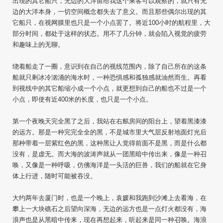
出现的其它船只，无边的大洋留给我这个乘客可以观察的，就只有无
边的大洋本身，一切空间概念都失去了意义。而且那些偶尔出现的其
它船只，在视网膜里也只是一个小点罢了。将近100小时的航程里，大
部分时间，都处于这样的状态。用不了几分钟，就会陷入视觉的疲劳
和趣味上的无聊。
绕着船走了一圈，意识到在自己的视线范围内，除了自己所在的这条
船就只剩冰冷汹涌的海水时，一种恐惧感和孤独感就油然而生。再看
到视线中的其它船缩小成一个小点，就更想到自己的船也不过是一个
小点，即使有近400米的长度，也只是一个小点。
第一个夜晚天完全黑了之后，我站在右舷房间的阳台上，望着黑漆漆
的远方。那是一种完完全全的黑，不是城市里大气层反射地面灯光后
那种带着一层紫红色的黑，这种黑让人觉得前面不是黑，而是什么都
没有，是虚无。而大海的波涛声就从一团黑暗中传出来，像是一种召
唤，又像是一种呼吸，仿佛海洋是一头活的巨兽，我们的船就在它身
体上行进，随时可能被吞没。
大约两年去厦门时，也是一个晚上，袁媛和我跑到沙滩上去看海，在
攀上一大块礁石之后望向深海，无边的远方也是一点灯火都没有，海
浪声也是从黑暗中传来，现在再想起来，听起来是同一种召唤。海浪