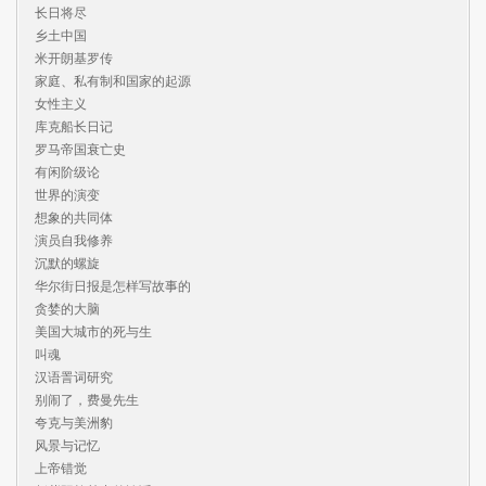
长日将尽

乡土中国

米开朗基罗传

家庭、私有制和国家的起源

女性主义

库克船长日记

罗马帝国衰亡史

有闲阶级论

世界的演变

想象的共同体

演员自我修养

沉默的螺旋

华尔街日报是怎样写故事的

贪婪的大脑

美国大城市的死与生

叫魂

汉语詈词研究

别闹了，费曼先生

夸克与美洲豹

风景与记忆

上帝错觉
