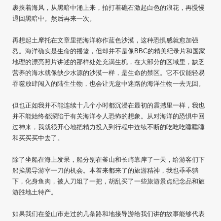
裹挟着海风，从黑暗中涌上来，拍打着礁石激起白色的浪花，再慢慢
退回黑暗中。然后再来一次。
再想起土摩托在文章里把海洋称作蓝色沙漠，这种恐惧感就愈加强
烈。海洋确实是生命的摇篮，但却并不是像BBC的精美纪录片和国家
地理的漂亮照片讲述的那样处处充满生机，在大部分的区域里，缺乏
营养的海水就像缺少水源的沙漠一样，是生命的禁区。它不仅能轻易
吞噬放肆闯入的陆生生物，也会让无意中迷路的海洋生物一去无回。
但也正如我并不能连续十几个小时都沉浸在最初的震撼里一样，我也
并不能始终都深陷于有关海洋令人恐怖的想象。从对海洋的恐惧中回
过神来，我就很开心地把精力投入到行程中连续不断的吃吃吃睡睡睡
和买买买中去了。
除了坐船在海上发呆，船分别在釜山和长崎靠岸了一天，给游客们下
船挨黑导游宰一刀的机会。本着来都来了的旅游精神，我也乖乖躺
下，化身鱼肉，被人刀俎了一把，胡乱买了一些旅游景点纪念品和旅
游胜地土特产。
如果我们在釜山市走过的几条路和地接导游给我们讲的故事能够代表