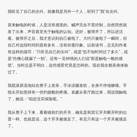
我听见了自己的尖叫。就像我是另外一个人，听到了“我”在尖叫。
原来触电的时候，人是没有感觉的。喊声完全不受控制，自然而然就
发了出来，声音甚至先于触电的认知。还好，被弹开了，所以还活
着。被弹开之后，我才意识到自己被电了。大约只被电了一瞬间，但
自己对这段时间到底有多长，没有丝毫印象。以前读书，总见到作者
有这样的描写：“只听见自己的尖叫”，或是“也不知时间过了多久”，或
是“仿佛心跳漏了一拍”。还有一见钟情的人们说“那是触电一般的感
觉”。当时总是不明白，这些感受究竟是怎样的。现在我全都亲身体验
过了。
我屁滚尿流地站在凳子上发呆，手冰凉腿发软，全身不停地哆嗦。手
指尖开始觉得有一些灼烧般的疼痛。袁媛从客厅跑过来，我说我触电
了，她说：“咱还没买保险呢。”
我从凳子上下来，看着镜前灯的开关，确实是和其它开关断开时的位
置一样。也就是说，这个开关被接反了。有且只有这一个开关被接反
了。