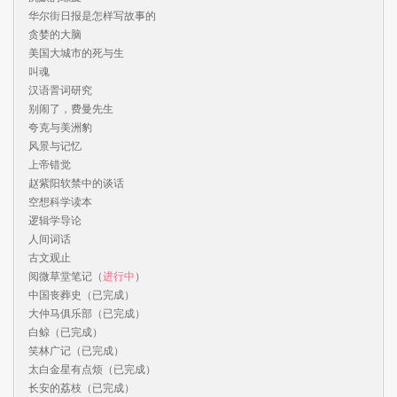
华尔街日报是怎样写故事的

贪婪的大脑

美国大城市的死与生

叫魂

汉语詈词研究

别闹了，费曼先生

夸克与美洲豹

风景与记忆

上帝错觉

赵紫阳软禁中的谈话

空想科学读本

逻辑学导论

人间词话

古文观止

阅微草堂笔记（
进行中
）

中国丧葬史（已完成）

大仲马俱乐部（已完成）

白鲸（已完成）

笑林广记（已完成）

太白金星有点烦（已完成）

长安的荔枝（已完成）
