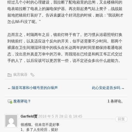
经过几个小时的心理建设，我拉断了配电箱里的总闸，又去楼梯间的
电表箱拉断了电表上的漏电保护器。再次鼓起勇气站上凳子，战战兢
兢地把镜前灯装好了。告诉袁媛这个好消息的时候，她说：“我说刚才
怎么Wi-Fi没了呢。”
总而言之，时隔两年之后，镜前灯终于有了。把习惯从浴霸照明灯换
到镜前灯，以及适应这个反向的开关，似乎还需要不少时间。那两个
裸露在卫生间潮湿环境中的线头在长达两年的时间里都保持着通电状
态，没出意外真是万幸中的万幸。而我现在已经是和阎王爷正式交过
手的人了，以后应该可以更厉害一些，说不定还会多出什么超能力。
疯言疯语
←
隔音耳塞和小螺号里的白噪声
此心安处是吾乡吗
→
发表评论？
1 条评论。
Garfield贾
2018 年 5 月 28 日 在 18:45
回复
很感慨。但未尝不是好事
1、多了人生经历，挺好