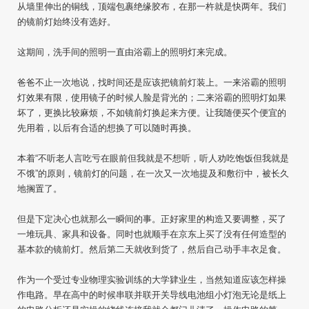
从墙里伸出的铜线，顶端包裹绝缘胶布，在那一杵就是快两年。我们
的镜前灯始终没有选好。
这期间，洗手间的照明一直由浴霸上的照明灯来完成。
爸爸不止一次地说，找时间还是应该把镜前灯装上。一来浴霸的照明
灯效果有限，使用镜子的时候人脸是背光的；二来浴霸的照明灯如果
坏了，更换比较麻烦，不如镜前灯换起来方便。让我随便买个便宜的
先用着，以后有合适的想换了可以随时再换。
本着“不听老人言吃亏在眼前但我就是不想听，听人劝吃饱饭但我就是
不饿”的原则，镜前灯的问题，在一次又一次地提及和敷衍中，被长久
地搁置了。
但是下定决心也就那么一瞬间的事。正好家里的构造又要调整，买了
一堆玩具、家具和设备。同时也就顺手在京东上买了没有任何造型的
基本款的镜前灯。然后第二天就收到货了，然后自己动手丰衣足食。
作为一个受过专业物理实验训练的大学肄业生，当然知道应该怎样操
作电路。早在高中的时候串联并联开关导线电池组小灯泡无论是纸上