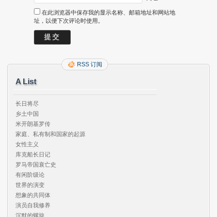
在此浏览器中保存我的显示名称、邮箱地址和网站地
址，以便下次评论时使用。
RSS 订阅
A List
长日将尽

乡土中国

米开朗基罗传

家庭、私有制和国家的起源

女性主义

库克船长日记

罗马帝国衰亡史

有闲阶级论

世界的演变

想象的共同体

演员自我修养

沉默的螺旋
