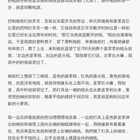
的电路分析还是实操的绕线连接我就全都门儿清了。操作电路的第一
步，就是切断电源。
控制镜前灯的开关，安装在浴霸开关的旁边，样式和规格和家里其它
位置的照明灯开关一模一样。它保持和其它开关断开时的位置一样的
位置已经长达近两年的时间。“那它当然就是断开的啦。”我自信满满地
说。于是我摆好塑料凳子，穿了塑料拖鞋，举着镜前灯，挎着绝缘胶
布和剪刀，爬了上去，来到彼此遥望了近700天的两个孤零零的线头前
面。“左边的是零线，右边的是火线。”我指着它们说。左零右火嘛，我
高中的时候就背过了。
镜前灯上预留了三根线，蓝色的接零线，红色的接火线，黄色的接地
线，但是没有地线，就保持绝缘头在上面不动。蓝零红火嘛，我知
道，高中时候就背过了。把灯具这一侧的线头也从胶皮里剥出来，黄
澄澄的铜丝软软的，顺着手指的揉搓千回百转，简直就是刚到法定年
龄的小萝莉。
我一边压抑着肮脏的想法嘿嘿嘿地笑着，一边把灯具上蓝色胶皮里伸
出的铜丝和墙壁上指向左侧的铜线缠绕在一起，用绝缘胶布紧紧裹
住。然后再是红色线和墙壁上右侧的铜线。我捋顺了灯具上的铜丝，
捏在右手手指间上，左手去抓墙上裸露在外的铜线。