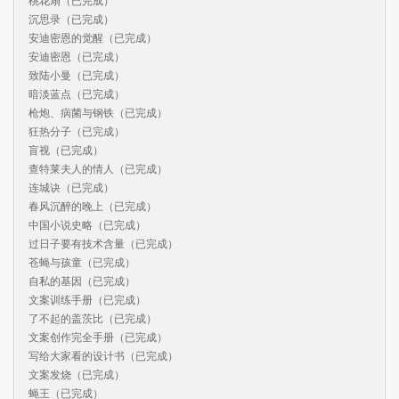
桃花扇（已完成）

沉思录（已完成）

安迪密恩的觉醒（已完成）

安迪密恩（已完成）

致陆小曼（已完成）

暗淡蓝点（已完成）

枪炮、病菌与钢铁（已完成）

狂热分子（已完成）

盲视（已完成）

查特莱夫人的情人（已完成）

连城诀（已完成）

春风沉醉的晚上（已完成）

中国小说史略（已完成）

过日子要有技术含量（已完成）

苍蝇与孩童（已完成）

自私的基因（已完成）

文案训练手册（已完成）

了不起的盖茨比（已完成）

文案创作完全手册（已完成）

写给大家看的设计书（已完成）

文案发烧（已完成）

蝇王（已完成）
