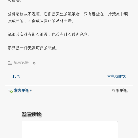
和墙头。
猫科动物从不温顺。它们是天生的流浪者，只有那些在一片荒凉中顽
强成长的，才会成为真正的丛林王者。
流浪其实没有那么浪漫，也没有什么传奇色彩。
那只是一种无家可归的悲戚。
疯言疯语
←
13号
写完就睡觉
→
发表评论？
0 条评论。
发表评论