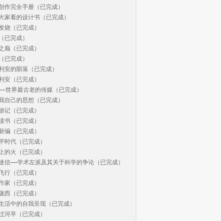
创作完全手册（已完成）

大家看的设计书（已完成）

发烧（已完成）

（已完成）

之巅（已完成）

（已完成）

利安的陨落（已完成）

利安（已完成）

——世界最古老的传媒（已完成）

我自己的思想（已完成）

游记（已完成）

读书（已完成）

新编（已完成）

平时代（已完成）

上的火（已完成）

迷信——学术左派及其关于科学的争论（已完成）

飞行（已完成）

作家（已完成）

陇西（已完成）

生活中的自我呈现（已完成）

过河卒（已完成）
