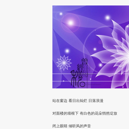
站在窗边 看日出灿烂 日落浪漫
对面楼的墙根下 有白色的花朵悄然绽放
闭上眼睛 倾听风的声音