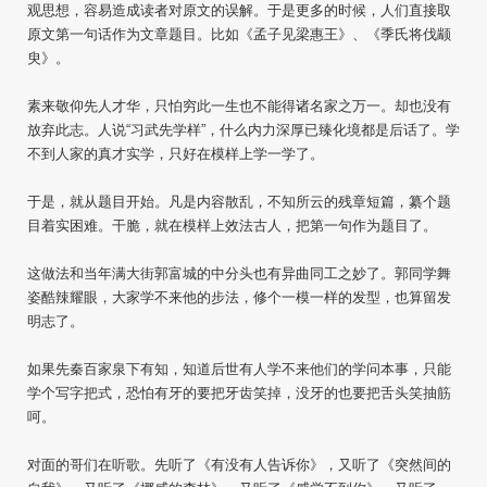
观思想，容易造成读者对原文的误解。于是更多的时候，人们直接取
原文第一句话作为文章题目。比如《孟子见梁惠王》、《季氏将伐颛
臾》。
素来敬仰先人才华，只怕穷此一生也不能得诸名家之万一。却也没有
放弃此志。人说“习武先学样”，什么内力深厚已臻化境都是后话了。学
不到人家的真才实学，只好在模样上学一学了。
于是，就从题目开始。凡是内容散乱，不知所云的残章短篇，纂个题
目着实困难。干脆，就在模样上效法古人，把第一句作为题目了。
这做法和当年满大街郭富城的中分头也有异曲同工之妙了。郭同学舞
姿酷辣耀眼，大家学不来他的步法，修个一模一样的发型，也算留发
明志了。
如果先秦百家泉下有知，知道后世有人学不来他们的学问本事，只能
学个写字把式，恐怕有牙的要把牙齿笑掉，没牙的也要把舌头笑抽筋
呵。
对面的哥们在听歌。先听了《有没有人告诉你》，又听了《突然间的