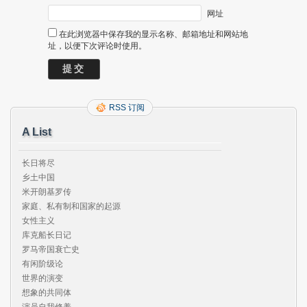
网址
在此浏览器中保存我的显示名称、邮箱地址和网站地
址，以便下次评论时使用。
RSS 订阅
A List
长日将尽

乡土中国

米开朗基罗传

家庭、私有制和国家的起源

女性主义

库克船长日记

罗马帝国衰亡史

有闲阶级论

世界的演变

想象的共同体

演员自我修养
