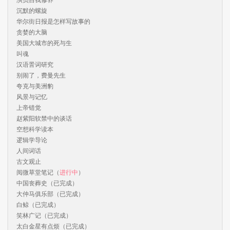
沉默的螺旋

华尔街日报是怎样写故事的

贪婪的大脑

美国大城市的死与生

叫魂

汉语詈词研究

别闹了，费曼先生

夸克与美洲豹

风景与记忆

上帝错觉

赵紫阳软禁中的谈话

空想科学读本

逻辑学导论

人间词话

古文观止

阅微草堂笔记（
进行中
）

中国丧葬史（已完成）

大仲马俱乐部（已完成）

白鲸（已完成）

笑林广记（已完成）

太白金星有点烦（已完成）
