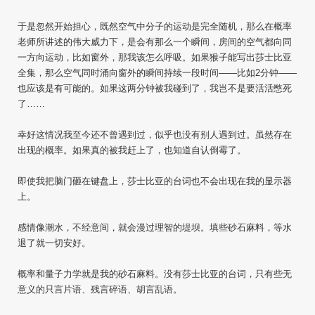
于是忽然开始担心，既然空气中分子的运动是完全随机，那么在概率
老师所讲述的伟大威力下，是会有那么一个瞬间，房间的空气都向同
一方向运动，比如窗外，那我该怎么呼吸。如果猴子能写出莎士比亚
全集，那么空气同时涌向窗外的瞬间持续一段时间——比如2分钟——
也应该是有可能的。如果这两分钟被我碰到了，我岂不是要活活憋死
了……
幸好这情况我至今还不曾遇到过，似乎也没有别人遇到过。虽然存在
出现的概率。如果真的被我赶上了，也知道自认倒霉了。
即使我把脑门砸在键盘上，莎士比亚的台词也不会出现在我的显示器
上。
感情像潮水，不经意间，就会漫过理智的堤坝。填些砂石麻料，等水
退了就一切安好。
概率和量子力学就是我的砂石麻料。没有莎士比亚的台词，只有些无
意义的只言片语、残言碎语、胡言乱语。