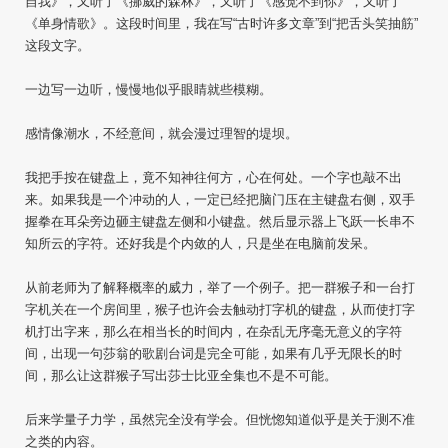
自我》，又听了《挪威的森林》，又听了《感觉不到你》，又听了
《单身情歌》。这段时间里，我在写“古时许多文章”到“把舌头笑抽筋”
这段文字。
一边写一边听，慢慢地似乎眼睛就些模糊。
感情像潮水，不经意间，就会漫过理智的堤坝。
我把手按在键盘上，竟不知神往何方，心在何处。一个字也敲不出
来。如果我是一个冲动的人，一定已经把脑门压在主键盘右侧，双手
握拳在耳朵旁边砸主键盘左侧和小键盘。然后显示器上飞跃一长串不
知所云的字符。还好我是个内敛的人，只是坐在电脑前发呆。
从前老师为了解释概率的威力，举了一个例子。把一群猴子和一台打
字机关在一个房间里，猴子也许会去触动打字机的键盘，从而使打字
机打出字来，那么在相当长的时间内，在杂乱无序毫无意义的字符
间，出现一句莎翁的歌剧台词是完全可能，如果有几乎无限长的时
间，那么让这群猴子写出莎士比亚全集也不是不可能。
后来学量子力学，虽然完全没有学会。但恍惚知道似乎是关于测不准
之类的内容。